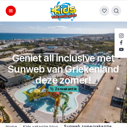
Geniet all inclusive met
Sunweb van Griekenland
deze zomer!
Zonvakantie
Home
Kids vakantie blog
Sunweb zomervakantie