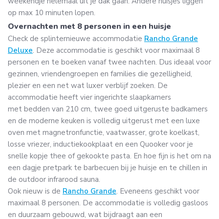
weekendje helemaal uit je dak gaan. Andere huisjes liggen
op max 10 minuten lopen.
Overnachten met 8 personen in een huisje
Check de splinternieuwe accommodatie
Rancho Grande
Deluxe
. Deze accommodatie is geschikt voor maximaal 8
personen en te boeken vanaf twee nachten. Dus ideaal voor
gezinnen, vriendengroepen en families die gezelligheid,
plezier en een net wat luxer verblijf zoeken. De
accommodatie heeft vier ingerichte slaapkamers
met bedden van 210 cm, twee goed uitgeruste badkamers
en de moderne keuken is volledig uitgerust met een luxe
oven met magnetronfunctie, vaatwasser, grote koelkast,
losse vriezer, inductiekookplaat en een Quooker voor je
snelle kopje thee of gekookte pasta. En hoe fijn is het om na
een dagje pretpark te barbecuen bij je huisje en te chillen in
de outdoor infrarood sauna.
Ook nieuw is de
Rancho Grande
. Eveneens geschikt voor
maximaal 8 personen. De accommodatie is volledig gasloos
en duurzaam gebouwd, wat bijdraagt aan een