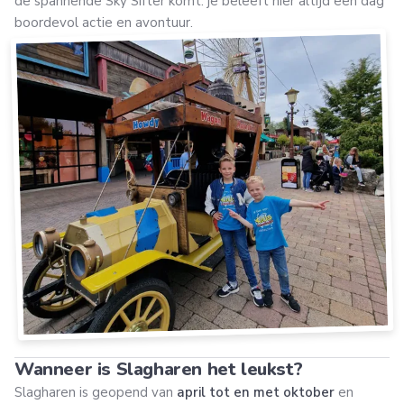
de spannende Sky Sifter komt: je beleeft hier altijd een dag
boordevol actie en avontuur.
Wanneer is Slagharen het leukst?
Slagharen is geopend van
april tot en met oktober
en