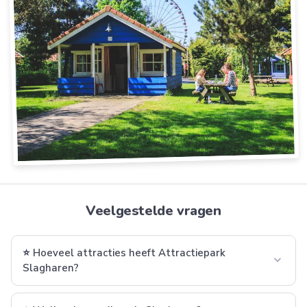
Veelgestelde vragen
⭐ Hoeveel attracties heeft Attractiepark
expand_more
Slagharen?