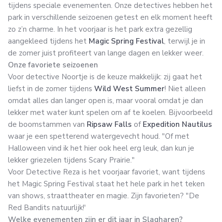
tijdens speciale evenementen. Onze detectives hebben het
park in verschillende seizoenen getest en elk moment heeft
zo z’n charme. In het voorjaar is het park extra gezellig
aangekleed tijdens het
Magic Spring Festival
, terwijl je in
de zomer juist profiteert van lange dagen en lekker weer.
Onze favoriete seizoenen
Voor detective Noortje is de keuze makkelijk: zij gaat het
liefst in de zomer tijdens
Wild West Summer
! Niet alleen
omdat alles dan langer open is, maar vooral omdat je dan
lekker met water kunt spelen om af te koelen. Bijvoorbeeld
de boomstammen van
Ripsaw Falls
of
Expedition Nautilus
waar je een spetterend watergevecht houd. "Of met
Halloween vind ik het hier ook heel erg leuk, dan kun je
lekker griezelen tijdens Scary Prairie."
Voor Detective Reza is het voorjaar favoriet, want tijdens
het Magic Spring Festival staat het hele park in het teken
van shows, straattheater en magie. Zijn favorieten? "De
Red Bandits natuurlijk!'
Welke evenementen zijn er dit jaar in Slagharen?