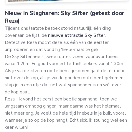
Nieuw in Slagharen: Sky Sifter (getest door
Reza)
Tijdens ons laatste bezoek stond natuurlijk één ding
bovenaan de lijst: de
nieuwe attractie Sky Sifter
.
Detective Reza mocht deze als één van de eersten
uitproberen en dat vond hij 'he-le-maal te gek'.
De Sky Sifter heeft twee routes: zilver, voor avonturiers
vanaf 1.20m. En goud voor echte thrillseekers vanaf 1.30m.
Als je via de zilveren route bent gekomen gaat de attractie
niet over de kop, als je via de gouden route bent gekomen
stap je in een ritje dat net wat spannender is en wél over
de kop gaat.
Reza: “Ik vond het eerst een beetje spannend, toen we
langzaam omhoog gingen, maar daarna was het helemaal
niet meer eng. Je voelt de hele tijd kriebels in je buik, vooral
wanneer je zo op de kop hangt. Echt sick. Ik zou nog wel een
keer willen!"