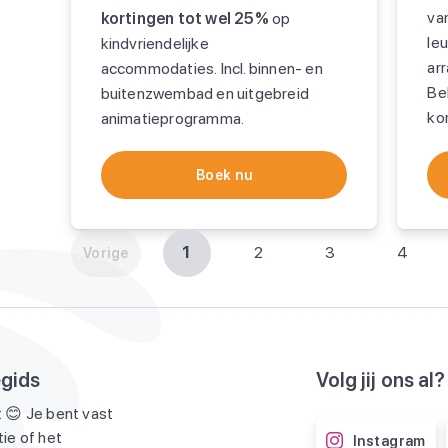
van
kortingen tot wel 25%
op
le
kindvriendelijke
ar
accommodaties. Incl. binnen- en
Bel
buitenzwembad en uitgebreid
ko
animatieprogramma.
Boek nu
1
2
3
4
Vorige
egids
Volg jij ons al?
 😊 Je bent vast
ie of het
Instagram