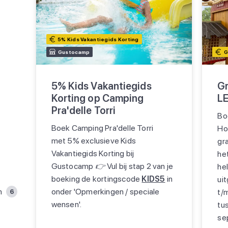
5% Kids Vakantiegids Korting
Gustocamp
G
5% Kids Vakantiegids
Gr
Korting op Camping
LE
Pra'delle Torri
Bo
Boek Camping Pra'delle Torri
Hol
met 5% exclusieve Kids
gra
Vakantiegids Korting bij
he
Gustocamp
👉
Vul bij stap 2 van je
he
boeking de kortingscode
KIDS5
in
uit
onder 'Opmerkingen / speciale
n
t/
6
wensen'.
tu
se