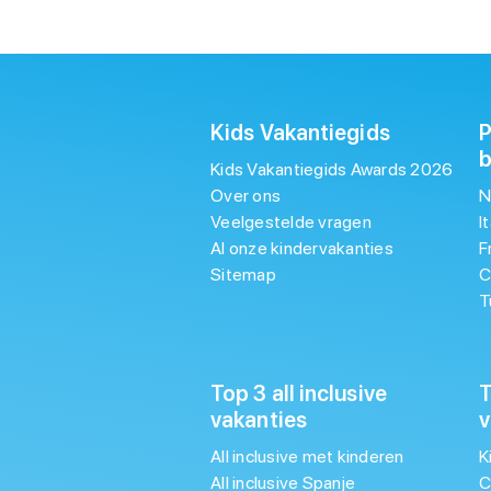
Kids Vakantiegids
P
Kids Vakantiegids Awards 2026
Over ons
N
Veelgestelde vragen
I
Al onze kindervakanties
F
Sitemap
C
T
Top 3 all inclusive
T
vakanties
v
All inclusive met kinderen
K
All inclusive Spanje
C