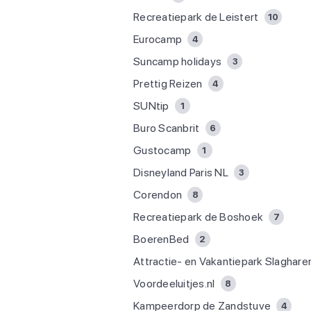
Recreatiepark de Leistert
10
Eurocamp
4
Suncamp holidays
3
Prettig Reizen
4
SUNtip
1
Buro Scanbrit
6
Gustocamp
1
Disneyland Paris NL
3
Corendon
8
Recreatiepark de Boshoek
7
BoerenBed
2
Attractie- en Vakantiepark Slaghare
Voordeeluitjes.nl
8
Kampeerdorp de Zandstuve
4