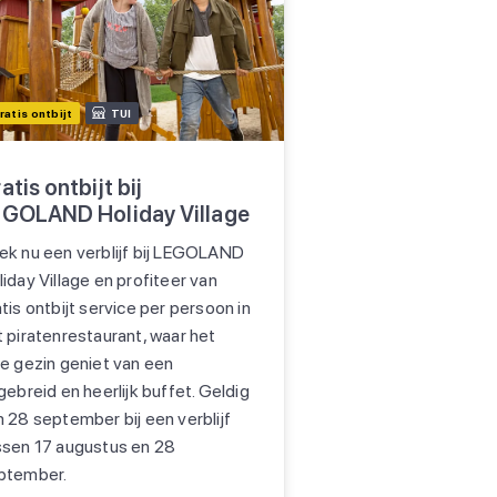
ratis ontbijt
TUI
atis ontbijt bij
GOLAND Holiday Village
ek nu een verblijf bij LEGOLAND
iday Village en profiteer van
tis ontbijt service per persoon in
t piratenrestaurant, waar het
le gezin geniet van een
gebreid en heerlijk buffet. Geldig
m 28 september bij een verblijf
ssen 17 augustus en 28
ptember.