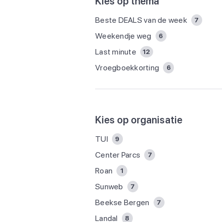
Kies op thema
Beste DEALS van de week
7
Weekendje weg
6
Last minute
12
Vroegboekkorting
6
Kies op organisatie
TUI
9
Center Parcs
7
Roan
1
Sunweb
7
Beekse Bergen
7
Landal
8