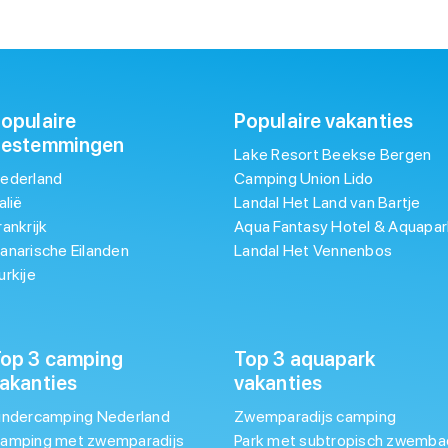
opulaire
Populaire vakanties
bestemmingen
Lake Resort Beekse Bergen
ederland
Camping Union Lido
talië
Landal Het Land van Bartje
rankrijk
Aqua Fantasy Hotel & Aquapar
anarische Eilanden
Landal Het Vennenbos
urkije
op 3 camping
Top 3 aquapark
akanties
vakanties
indercamping Nederland
Zwemparadijs camping
amping met zwemparadijs
Park met subtropisch zwemba