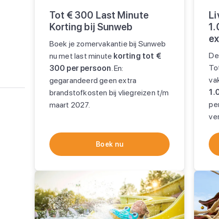
Tot € 300 Last Minute
Li
Korting bij Sunweb
1.
ex
Boek je zomervakantie bij Sunweb
De
nu met last minute
korting tot €
To
300 per persoon
. En:
va
gegarandeerd geen extra
1.
brandstofkosten bij vliegreizen t/m
per
maart 2027.
ve
Boek nu