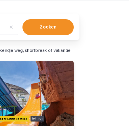
Zoeken
ekendje weg, shortbreak of vakantie
ot € 1.000 korting
TUI