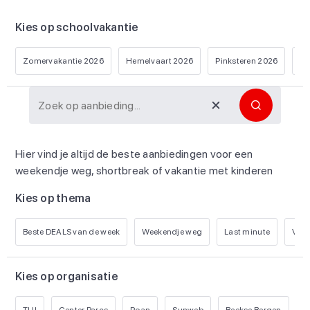
Kies op schoolvakantie
Zomervakantie 2026
Hemelvaart 2026
Pinksteren 2026
He
Hier vind je altijd de beste aanbiedingen voor een
weekendje weg, shortbreak of vakantie met kinderen
Kies op thema
Beste DEALS van de week
Weekendje weg
Last minute
Vroe
Kies op organisatie