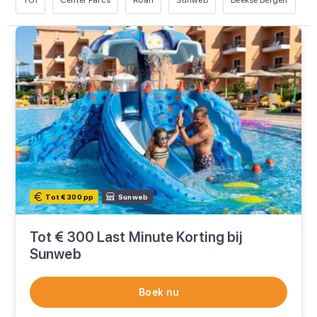
TUI
Center Parcs
Roan
Sunweb
Beekse Bergen
L
Tot € 300 pp
Sunweb
Tot € 300 Last Minute Korting bij
Sunweb
Boek nu