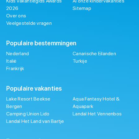
Kids Vakantiegids Awards
Al onze kindervakanties
2026
Sitemap
Over ons
Veelgestelde vragen
Populaire bestemmingen
Nederland
Canarische Eilanden
Italië
Turkije
Frankrijk
Populaire vakanties
Lake Resort Beekse
Aqua Fantasy Hotel &
Bergen
Aquapark
Camping Union Lido
Landal Het Vennenbos
Landal Het Land van Bartje