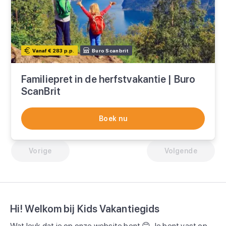
Vanaf € 283 p.p.
Buro Scanbrit
Familiepret in de herfstvakantie | Buro
ScanBrit
Boek nu
Vorige
Volgende
Hi! Welkom bij Kids Vakantiegids
Wat leuk dat je op onze website bent 😊 Je bent vast op