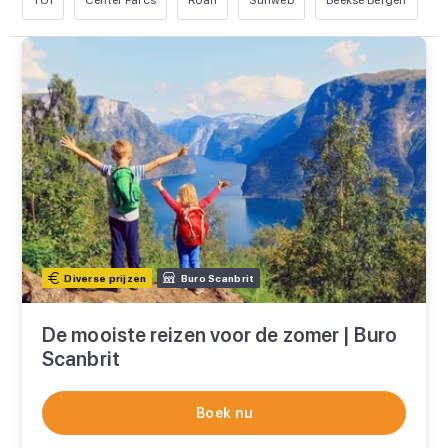
TUI
Center Parcs
Roan
Sunweb
Beekse Bergen
L
Diverse prijzen
Buro Scanbrit
De mooiste reizen voor de zomer | Buro
Scanbrit
Boek nu