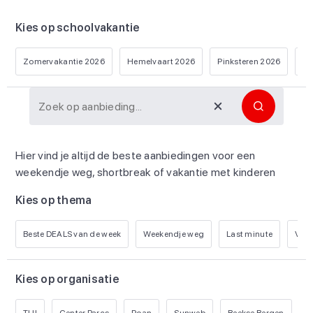
Kies op schoolvakantie
Zomervakantie 2026
Hemelvaart 2026
Pinksteren 2026
He
Hier vind je altijd de beste aanbiedingen voor een
weekendje weg, shortbreak of vakantie met kinderen
Kies op thema
Beste DEALS van de week
Weekendje weg
Last minute
Vroe
Kies op organisatie