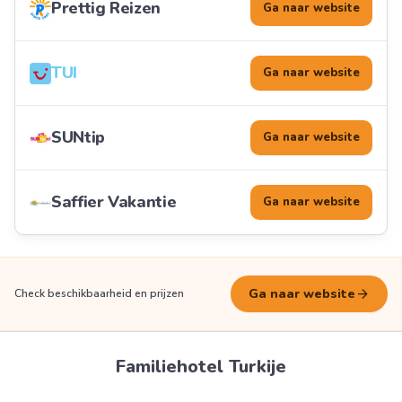
Prettig Reizen
Ga naar website
TUI
Ga naar website
SUNtip
Ga naar website
Saffier Vakantie
Ga naar website
arrow_forward
Ga naar website
Check beschikbaarheid en prijzen
Familiehotel Turkije