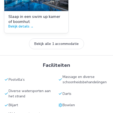
Slaap in een swim up kamer
of boomhut
Bekijk details →
Bekijk alle 1 accommodatie
Faciliteiten
Massage en diverse
check
check
Poolvilla’s
schoonheidsbehandelingen
Diverse watersporten aan
check
check
Darts
het strand
check
sunny
Biljart
Bowlen