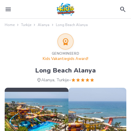
menu
search
Home
Turkije
Alanya
Long Beach Alanya
workspace_premium
GENOMINEERD
Kids Vakantiegids Award!
Long Beach Alanya
location_on
star
star
star
star
star
Alanya, Turkije
•