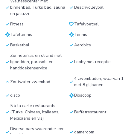
Welnesscenter met
check
check
binnenbad, Turks bad, sauna
Beachvolleybal
en jacuzzi
check
favorite
Fitness
Tafelvoetbal
sunny
sunny
Tafeltennis
Tennis
check
check
Basketbal
Aerobics
Zonneterras en strand met
check
check
ligbedden, parasols en
Lobby met receptie
handdoekenservice
4 zwembaden, waarvan 1
keyboard_arrow_up
check
Zoutwater zwembad
met 8 glijbanen
check
sunny
disco
Bioscoop
5 à la carte restaurants
check
check
(Turks, Chinees, Italiaans,
Buffetrestaurant
Mexicaans en vis)
Diverse bars waaronder een
check
check
gameroom