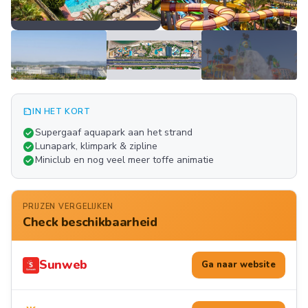
summarize
IN HET KORT
Meer
check_circle
Supergaaf aquapark aan het strand
FOTO'S
check_circle
Lunapark, klimpark & zipline
check_circle
Miniclub en nog veel meer toffe animatie
PRIJZEN VERGELIJKEN
Check beschikbaarheid
Sunweb
Ga naar website