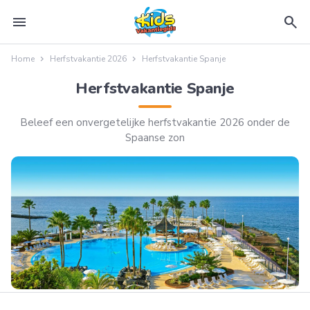
menu
search
Home
Herfstvakantie 2026
Herfstvakantie Spanje
Herfstvakantie Spanje
Beleef een onvergetelijke herfstvakantie 2026 onder de
Spaanse zon