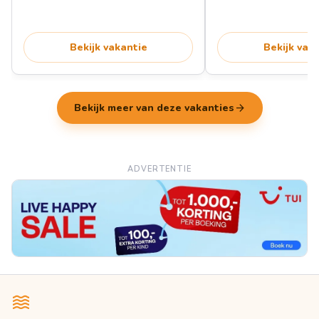
Bekijk vakantie
Bekijk vak
arrow_forward
Bekijk meer van deze vakanties
ADVERTENTIE