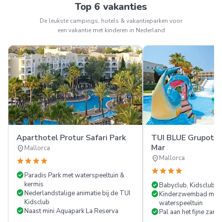
Top 6 vakanties
De leukste campings, hotels & vakantieparken voor
een vakantie met kinderen in Nederland
Aparthotel Protur Safari Park
TUI BLUE Grupotel
Mar
location_on
Mallorca
location_on
Mallorca
star
star
star
star
star
star
star
star
check_circle
Paradis Park met waterspeeltuin &
kermis
check_circle
Babyclub, Kidsclub &
check_circle
Nederlandstalige animatie bij de TUI
check_circle
Kinderzwembad met 
Kidsclub
waterspeeltuin
check_circle
Naast mini Aquapark La Reserva
check_circle
Pal aan het fijne zand