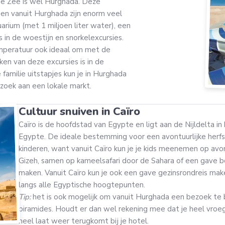
ode Zee is wel Hurghada. Deze
en vanuit Hurghada zijn enorm veel
rium (met 1 miljoen liter water), een
 in de woestijn en snorkelexcursies.
emperatuur ook ideaal om met de
ken van deze excursies is in de
familie uitstapjes kun je in Hurghada
zoek aan een lokale markt.
Cultuur snuiven in Caïro
Caïro is de hoofdstad van Egypte en ligt aan de Nijldelta i
Egypte. De ideale bestemming voor een avontuurlijke herf
kinderen, want vanuit Caïro kun je je kids meenemen op avo
Gizeh, samen op kameelsafari door de Sahara of een gave b
maken. Vanuit Caïro kun je ook een gave gezinsrondreis ma
langs alle Egyptische hoogtepunten.
Tip:
het is ook mogelijk om vanuit Hurghada een bezoek te
piramides. Houdt er dan wel rekening mee dat je heel vroe
heel laat weer terugkomt bij je hotel.