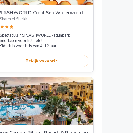
PLASHWORLD Coral Sea Waterworld
Sharm el Sheikh
star
star
star
Spectaculair SPLASHWORLD-aquapark
Snorkelen voor het hotel
Kidsclub voor kids van 4-12 jaar
Bekijk vakantie
ree Corners Rihana Resort & Rihana Inn