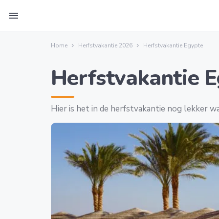
menu
Home
Herfstvakantie 2026
Herfstvakantie Egypte
Herfstvakantie 
Hier is het in de herfstvakantie nog lekker 