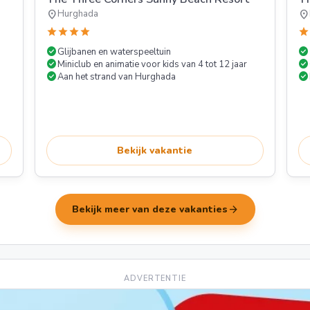
location_on
location_on
Hurghada
star
star
star
star
star
check_circle
check_circle
Glijbanen en waterspeeltuin
check_circle
check_circle
Miniclub en animatie voor kids van 4 tot 12 jaar
check_circle
check_circle
Aan het strand van Hurghada
Bekijk vakantie
arrow_forward
Bekijk meer van deze vakanties
ADVERTENTIE