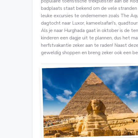
populaire toeristische trekpleister aan de R
badplaats staat bekend om de vele stranden 
leuke excursies te ondernemen zoals The Aqua
dagtocht naar Luxor, kameelsafari's, quadtours
Als je naar Hurghada gaat in oktober is de t
kinderen een dagje uit te plannen, dus het ma
herfstvakantie zeker aan te raden! Naast deze 
geweldig shoppen en breng zeker ook een be