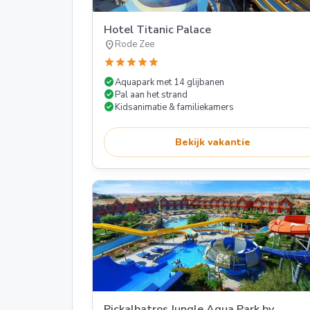
Hotel Titanic Palace
location_on
Rode Zee
star
star
star
star
star
check_circle
Aquapark met 14 glijbanen
check_circle
Pal aan het strand
check_circle
Kidsanimatie & familiekamers
Bekijk vakantie
Pickalbatros Jungle Aqua Park by