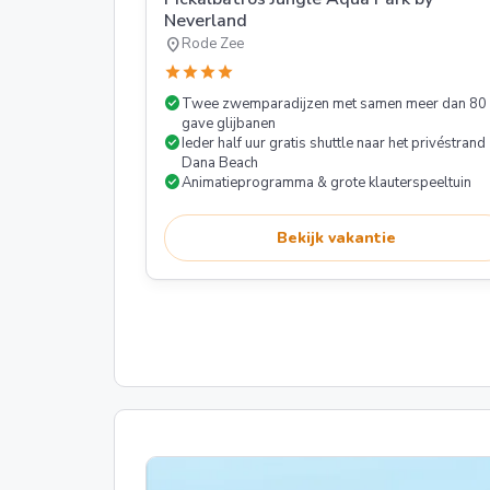
Neverland
location_on
Rode Zee
star
star
star
star
check_circle
Twee zwemparadijzen met samen meer dan 80
gave glijbanen
check_circle
Ieder half uur gratis shuttle naar het privéstrand
Dana Beach
check_circle
Animatieprogramma & grote klauterspeeltuin
Bekijk vakantie