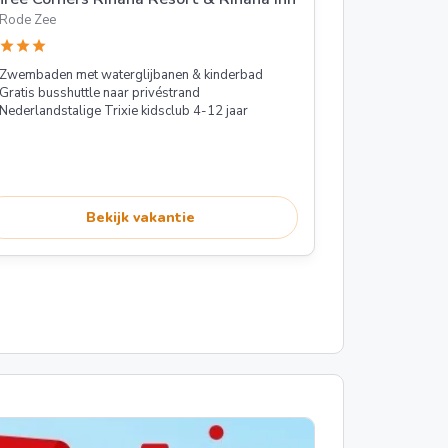
Rode Zee
star
star
star
Zwembaden met waterglijbanen & kinderbad
Gratis busshuttle naar privéstrand
Nederlandstalige Trixie kidsclub 4-12 jaar
Bekijk vakantie