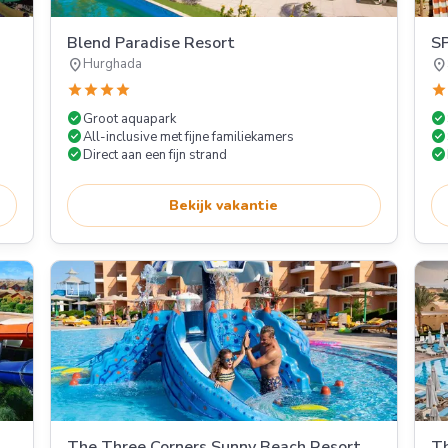
Blend Paradise Resort
S
location_on
location_on
Hurghada
star
star
star
star
star
check_circle
check_circle
Groot aquapark
check_circle
check_circle
All-inclusive met fijne familiekamers
check_circle
check_circle
Direct aan een fijn strand
Bekijk vakantie
The Three Corners Sunny Beach Resort
Th