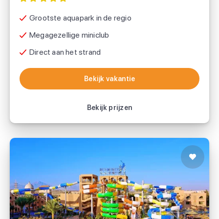
Grootste aquapark in de regio
Megagezellige miniclub
Direct aan het strand
Bekijk vakantie
Bekijk vakantie
Bekijk prijzen
Pickalbatros Aqua Park Resort