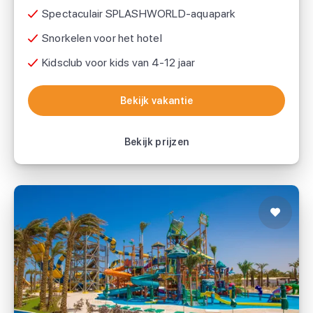
Spectaculair SPLASHWORLD-aquapark
Snorkelen voor het hotel
Kidsclub voor kids van 4-12 jaar
Bekijk vakantie
Bekijk vakantie
Bekijk prijzen
Blend Paradise Resort