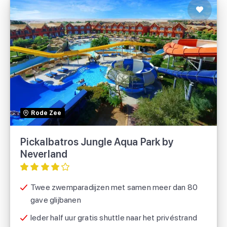
Pickalbatros Jungle Aqua Park by
Neverland
Sunweb
Rode Zee
Pickalbatros Jungle Aqua Park by
TUI
Neverland
Prettig Reizen
Twee zwemparadijzen met samen meer dan 80
gave glijbanen
Ieder half uur gratis shuttle naar het privéstrand
SUNtip