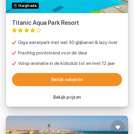
Hurghada
SUNtip
Titanic Aqua Park Resort
Giga waterpark met wel 30 glijbanen & lazy river
Prachtig privéstrand voor de deur
Volop animatie in de kidsclub tot en met 12 jaar
Bekijk vakantie
Bekijk vakantie
Bekijk prijzen