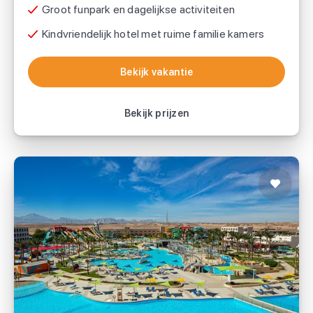
Groot funpark en dagelijkse activiteiten
Kindvriendelijk hotel met ruime familie kamers
Bekijk vakantie
Bekijk vakantie
Bekijk prijzen
Titanic Aqua Park Resort
Sunweb