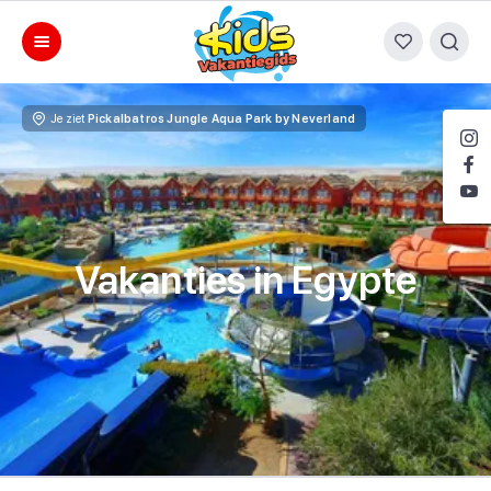
Je ziet
Pickalbatros Jungle Aqua Park by Neverland
Vakanties in Egypte