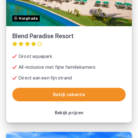
Sunweb
Hurghada
TUI
Blend Paradise Resort
Groot aquapark
All-inclusive met fijne familiekamers
Direct aan een fijn strand
Bekijk vakantie
Bekijk vakantie
Bekijk prijzen