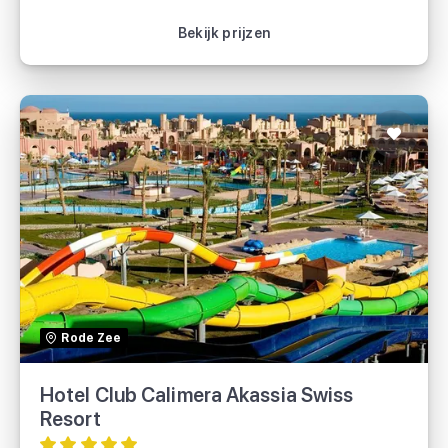
Bekijk vakantie
Bekijk prijzen
Hotel Club Calimera Akassia Swiss
Resort
TUI
Rode Zee
Hotel Club Calimera Akassia Swiss
Resort