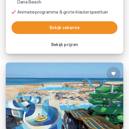
Dana Beach
Animatieprogramma & grote klauterspeeltuin
Saffier Vakantie
Bekijk vakantie
Bekijk vakantie
Bekijk prijzen
Hotel Titanic Palace
Sunweb