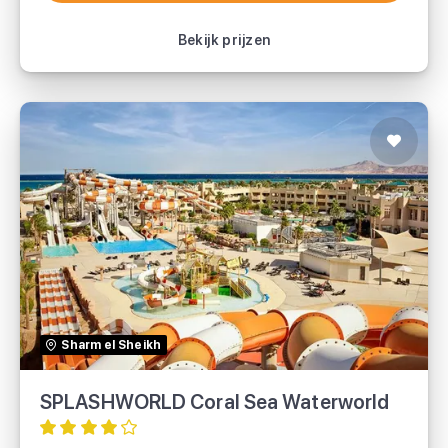
Bekijk vakantie
Bekijk prijzen
SPLASHWORLD Coral Sea Waterworld
TUI
Sharm el Sheikh
TUI Deutschland
SPLASHWORLD Coral Sea Waterworld