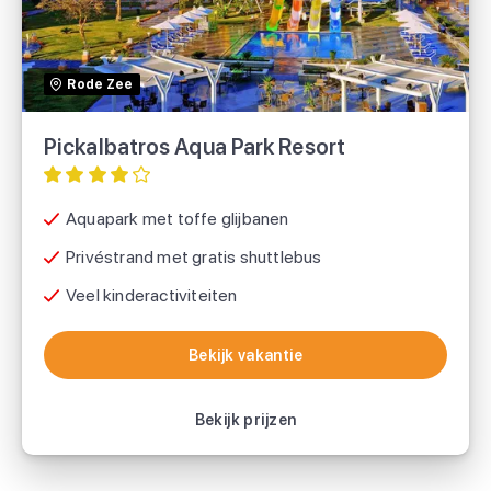
Sunweb
Rode Zee
Pickalbatros Aqua Park Resort
Aquapark met toffe glijbanen
Privéstrand met gratis shuttlebus
Veel kinderactiviteiten
Bekijk vakantie
Bekijk vakantie
Bekijk prijzen