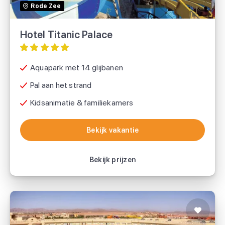
Rode Zee
Hotel Titanic Palace
Aquapark met 14 glijbanen
Pal aan het strand
Kidsanimatie & familiekamers
Bekijk vakantie
Bekijk vakantie
Bekijk prijzen