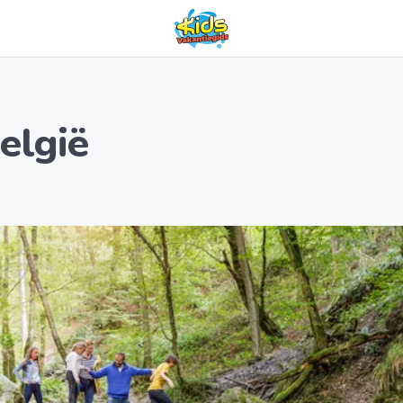
elgië