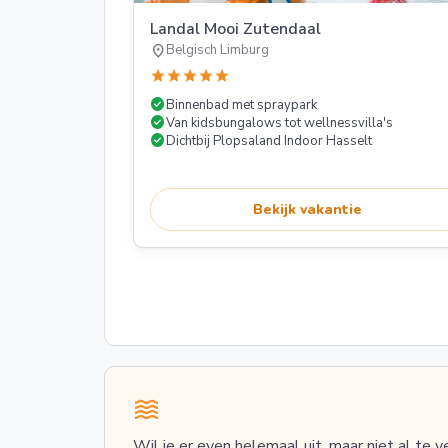
Landal Mooi Zutendaal
location_on
Belgisch Limburg
star
star
star
star
star
check_circle
Binnenbad met spraypark
check_circle
Van kidsbungalows tot wellnessvilla's
check_circle
Dichtbij Plopsaland Indoor Hasselt
Bekijk vakantie
Wil je er even helemaal uit, maar niet al te v