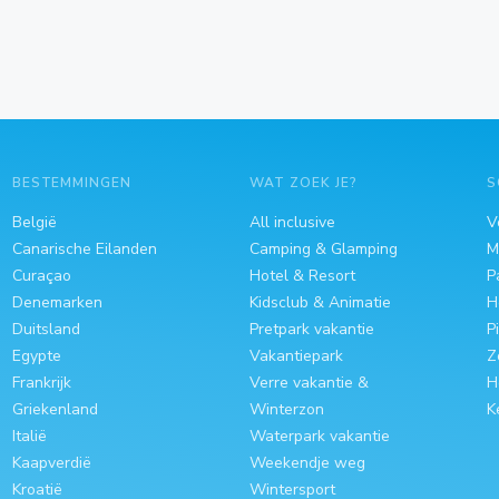
BESTEMMINGEN
WAT ZOEK JE?
S
België
All inclusive
V
Canarische Eilanden
Camping & Glamping
M
Curaçao
Hotel & Resort
P
Denemarken
Kidsclub & Animatie
H
Duitsland
Pretpark vakantie
P
Egypte
Vakantiepark
Z
Frankrijk
Verre vakantie &
H
Griekenland
Winterzon
K
Italië
Waterpark vakantie
Kaapverdië
Weekendje weg
Kroatië
Wintersport