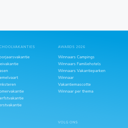
CHOOLVAKANTIES
AWARDS 2026
oorjaarsvakantie
Winnaars Campings
eivakantie
Winnaars Familiehotels
asen
Winnaars Vakantieparken
emelvaart
Winnaar
inksteren
Vakantiemascotte
omervakantie
Winnaar per thema
erfstvakantie
erstvakantie
VOLG ONS