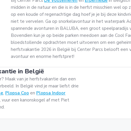
Bij Center Parcs
De Vossemeren
en
Erperheide
in Belgisch
midden in de natuur en die is in de herfst misschien wel op 
op een koude of regenachtige dag hoef je je bij deze kindvr
niet te vervelen. Ga op snorkelavontuur in het waterpark 
spannende avonturen in BALUBA, een groot speelparadijs vo
Bovendien kun je op beide parken meedoen aan de Cool Fact
bloedstollende opdrachten moet uitvoeren om een geheime
herfstvakantie 2026 in België bij Center Parcs belooft een v
avontuur en enorme herfstpret!
antie in België
ur? Maak van je herfstvakantie dan een
rbeeld. In België vind je maar liefst drie
ne
,
Plopsa Coo
en
Plopsa Indoor
 vuur een kanonskogel af met Piet
nd.