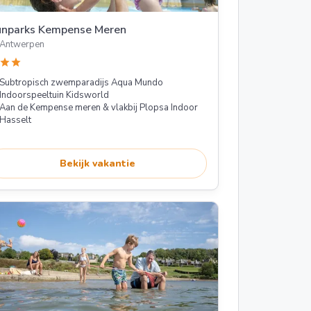
unparks Kempense Meren
Antwerpen
star
star
Subtropisch zwemparadijs Aqua Mundo
Indoorspeeltuin Kidsworld
Aan de Kempense meren & vlakbij Plopsa Indoor
Hasselt
Bekijk vakantie