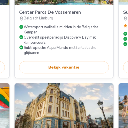
Center Parcs De Vossemeren
S
location_on
location_on
Belgisch Limburg
star
check_circle
Watersport walhalla midden in de Belgische
Kempen
check_circle
check_circle
Overdekt speelparadijs Discovery Bay met
check_circle
klimparcours
check_circle
check_circle
Subtropische Aqua Mundo met fantastische
glijbanen
Bekijk vakantie