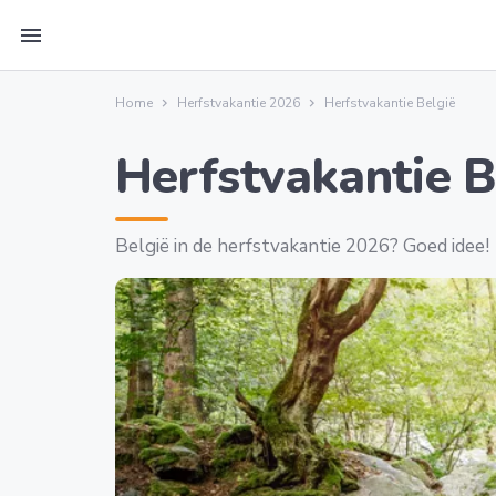
menu
Home
Herfstvakantie 2026
Herfstvakantie België
Herfstvakantie B
België in de herfstvakantie 2026? Goed idee!