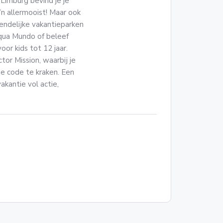
 Limburg bevind je je
z’n allermooist! Maar ook
iendelijke vakantieparken
Aqua Mundo of beleef
or kids tot 12 jaar.
or Mission, waarbij je
 code te kraken. Een
akantie vol actie,