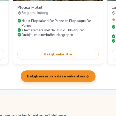
Plopsa Hotel
La
location_on
location_on
Belgisch Limburg
star
check_circle
Naast Plopsaland De Panne en Plopsaqua De
Panne
check_circle
check_circle
Themakamers met de Studio 100-figuren
check_circle
Ontbijt- en dinerbuffet inbegrepen
check_circle
check_circle
Bekijk vakantie
arrow_forward
Bekijk meer van deze vakanties
er weg in de herfstvakantie? België is