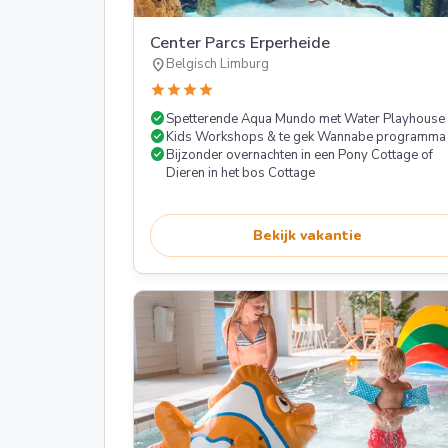
Center Parcs Erperheide
location_on
Belgisch Limburg
star
star
star
star
check_circle
Spetterende Aqua Mundo met Water Playhouse
check_circle
Kids Workshops & te gek Wannabe programma
check_circle
Bijzonder overnachten in een Pony Cottage of
Dieren in het bos Cottage
Bekijk vakantie