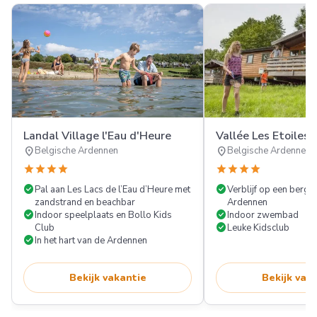
Landal Village l'Eau d'Heure
Vallée Les Etoiles
location_on
location_on
Belgische Ardennen
Belgische Ardennen
star
star
star
star
star
star
star
star
check_circle
check_circle
Pal aan Les Lacs de l’Eau d’Heure met
Verblijf op een berghe
zandstrand en beachbar
Ardennen
check_circle
check_circle
Indoor speelplaats en Bollo Kids
Indoor zwembad
check_circle
Club
Leuke Kidsclub
check_circle
In het hart van de Ardennen
Bekijk vakantie
Bekijk vak