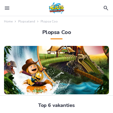
menu
search
Home
Plopsaland
Plopsa Coo
Plopsa Coo
Top 6 vakanties