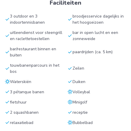
Faciliteiten
3 outdoor en 3
broodjesservice dagelijks in
check
check
indoortennisbanen
het hoogseizoen
uitleendienst voor steengrill
bar in open lucht en een
check
check
en raclettetoestellen
zonneweide
bar/restaurant binnen en
check
check
paardrijden (ca. 5 km)
buiten
touwbanenparcours in het
check
check
Zeilen
bos
sunny
check
Waterskiën
Duiken
check
sunny
3 pétanque banen
Volleybal
check
sunny
fietshuur
Minigolf
check
check
2 squashbanen
receptie
check
sunny
relaxatiebad
Bubbelbad