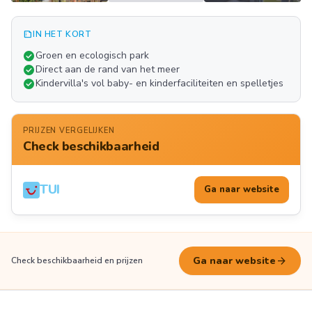
summarize
IN HET KORT
Meer
check_circle
Groen en ecologisch park
FOTO'S
check_circle
Direct aan de rand van het meer
check_circle
Kindervilla's vol baby- en kinderfaciliteiten en spelletjes
PRIJZEN VERGELIJKEN
Check beschikbaarheid
TUI
Ga naar website
arrow_forward
Ga naar website
Check beschikbaarheid en prijzen