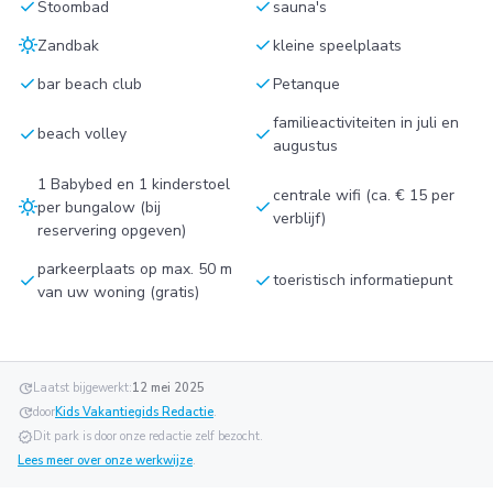
check
check
Stoombad
sauna's
sunny
check
Zandbak
kleine speelplaats
check
check
bar beach club
Petanque
familieactiviteiten in juli en
check
check
beach volley
augustus
1 Babybed en 1 kinderstoel
centrale wifi (ca. € 15 per
sunny
check
per bungalow (bij
verblijf)
reservering opgeven)
parkeerplaats op max. 50 m
check
check
toeristisch informatiepunt
van uw woning (gratis)
update
Laatst bijgewerkt:
12 mei 2025
update
door
Kids Vakantiegids Redactie
.
verified
Dit park is door onze redactie zelf bezocht.
Lees meer over onze werkwijze
.