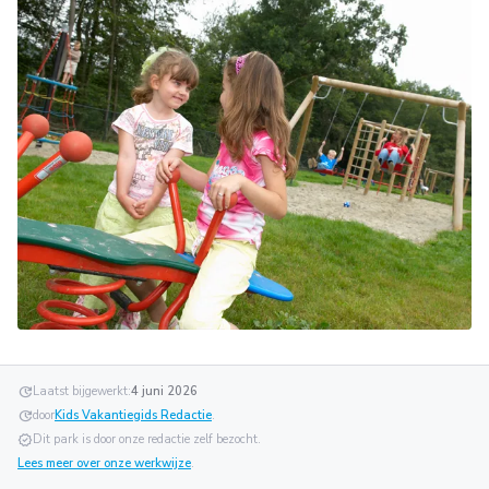
update
Laatst bijgewerkt:
4 juni 2026
update
door
Kids Vakantiegids Redactie
.
verified
Dit park is door onze redactie zelf bezocht.
Lees meer over onze werkwijze
.