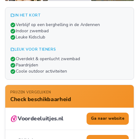
summarize
IN HET KORT
Meer
check_circle
Verblijf op een berghelling in de Ardennen
FOTO'S
check_circle
Indoor zwembad
check_circle
Leuke Kidsclub
summarize
LEUK VOOR TIENERS
check_circle
Overdekt & openlucht zwembad
check_circle
Paardrijden
check_circle
Coole outdoor activiteiten
PRIJZEN VERGELIJKEN
Check beschikbaarheid
Voordeeluitjes.nl
Ga naar website