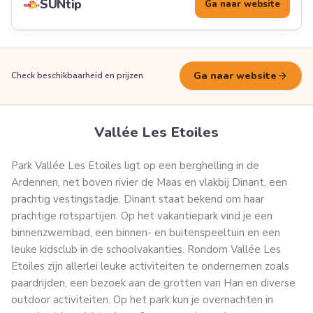
SUNtip
Ga naar website
arrow_forward
Ga naar website
Check beschikbaarheid en prijzen
Vallée Les Etoiles
Park Vallée Les Etoiles ligt op een berghelling in de
Ardennen, net boven rivier de Maas en vlakbij Dinant, een
prachtig vestingstadje. Dinant staat bekend om haar
prachtige rotspartijen. Op het vakantiepark vind je een
binnenzwembad, een binnen- en buitenspeeltuin en een
leuke kidsclub in de schoolvakanties. Rondom Vallée Les
Etoiles zijn allerlei leuke activiteiten te ondernemen zoals
paardrijden, een bezoek aan de grotten van Han en diverse
outdoor activiteiten. Op het park kun je overnachten in