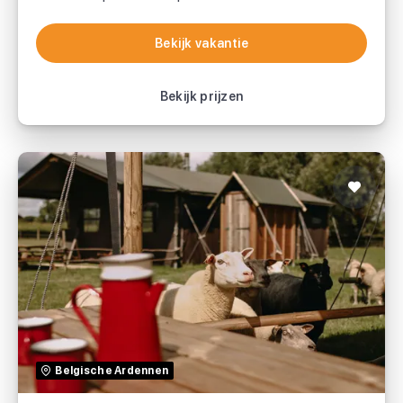
Bekijk vakantie
Bekijk vakantie
Bekijk prijzen
BoerenBed Landgoed ter Wijnendale
BoerenBed
Belgische Ardennen