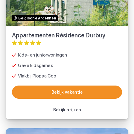
Belgische Ardennen
Appartementen Résidence Durbuy
Kids- en juniorwoningen
Gave kidsgames
Vlakbij Plopsa Coo
Bekijk vakantie
Bekijk vakantie
Bekijk prijzen