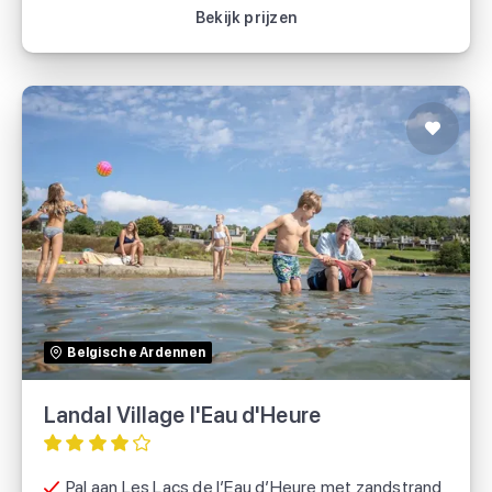
Bekijk vakantie
Bekijk prijzen
Landal Village l'Eau d'Heure
Landal
Belgische Ardennen
Voordeeluitjes.nl
Landal Village l'Eau d'Heure
Pal aan Les Lacs de l’Eau d’Heure met zandstrand