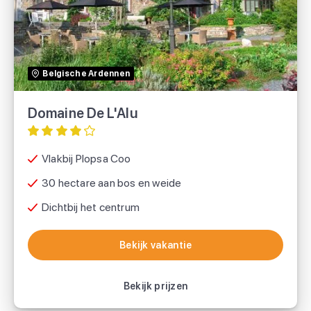
TUI
Belgische Ardennen
Domaine De L'Alu
Vlakbij Plopsa Coo
30 hectare aan bos en weide
Dichtbij het centrum
Bekijk vakantie
Bekijk vakantie
Bekijk prijzen