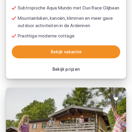
Voordeeluitjes.nl
Subtropische Aqua Mundo met Duo Race Glijbaan
Mountainbiken, kanoën, klimmen en meer gave
outdoor activiteiten in de Ardennen
Prachtige moderne cottage
Bekijk vakantie
Bekijk vakantie
Bekijk prijzen
Vallée Les Etoiles