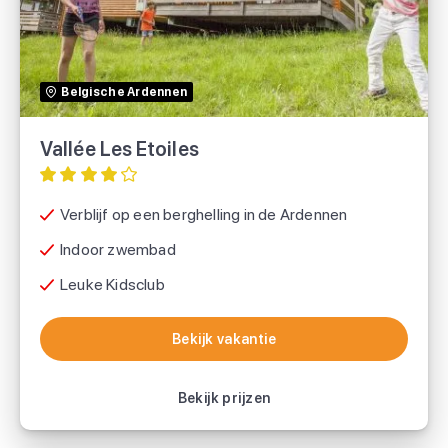
Voordeeluitjes.nl
Belgische Ardennen
SUNtip
Vallée Les Etoiles
Verblijf op een berghelling in de Ardennen
Indoor zwembad
Leuke Kidsclub
Bekijk vakantie
Bekijk vakantie
Bekijk prijzen