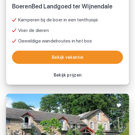
BoerenBed Landgoed ter Wijnendale
Kamperen bij de boer in een tenthuisje
Voer de dieren
Geweldige wandelroutes in het bos
Bekijk vakantie
Bekijk vakantie
Bekijk prijzen
Domaine De L'Alu