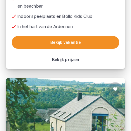
en beachbar
Indoor speelplaats en Bollo Kids Club
In het hart van de Ardennen
Bekijk vakantie
Bekijk vakantie
Bekijk prijzen
Appartementen Résidence Durbuy