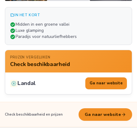
summarize
IN HET KORT
Meer
check_circle
Midden in een groene vallei
FOTO'S
check_circle
Luxe glamping
play_arrow
check_circle
Paradijs voor natuurliefhebbers
PRIJZEN VERGELIJKEN
Check beschikbaarheid
Landal
Ga naar website
arrow_forward
Ga naar website
Check beschikbaarheid en prijzen