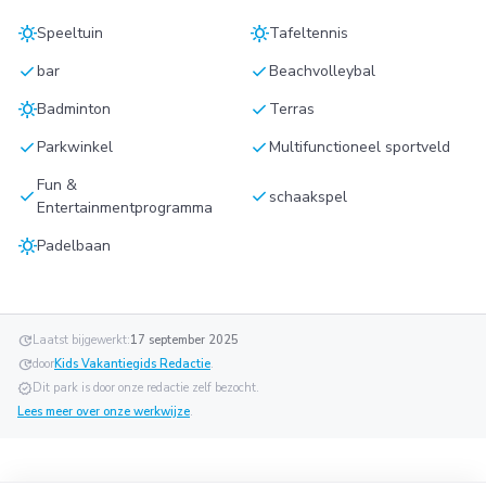
sunny
sunny
Speeltuin
Tafeltennis
check
check
bar
Beachvolleybal
sunny
check
Badminton
Terras
check
check
Parkwinkel
Multifunctioneel sportveld
Fun &
check
check
schaakspel
Entertainmentprogramma
sunny
Padelbaan
update
Laatst bijgewerkt:
17 september 2025
update
door
Kids Vakantiegids Redactie
.
verified
Dit park is door onze redactie zelf bezocht.
Lees meer over onze werkwijze
.