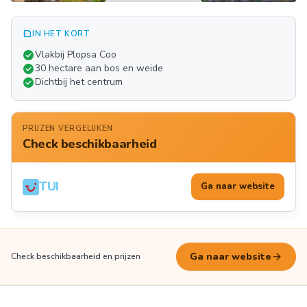
summarize
IN HET KORT
Meer
check_circle
Vlakbij Plopsa Coo
FOTO'S
check_circle
30 hectare aan bos en weide
check_circle
Dichtbij het centrum
PRIJZEN VERGELIJKEN
Check beschikbaarheid
TUI
Ga naar website
arrow_forward
Ga naar website
Check beschikbaarheid en prijzen