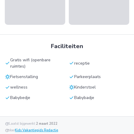
Faciliteiten
Gratis wifi (openbare
check
check
receptie
ruimtes)
sunny
check
Fietsenstalling
Parkeerplaats
check
sunny
wellness
Kinderstoel
check
check
Babybedje
Babybadje
update
Laatst bijgewerkt:
2 maart 2022
update
door
Kids Vakantiegids Redactie
.