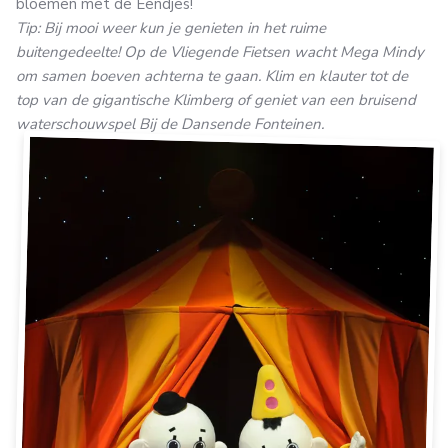
bloemen met de Eendjes!
Tip: Bij mooi weer kun je genieten in het ruime
buitengedeelte! Op de Vliegende Fietsen wacht Mega Mindy
om samen boeven achterna te gaan. Klim en klauter tot de
top van de gigantische Klimberg of geniet van een bruisend
waterschouwspel Bij de Dansende Fonteinen.