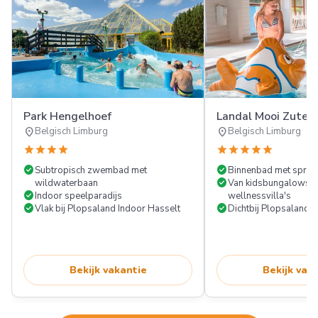
Park Hengelhoef
Landal Mooi Zuten
location_on
location_on
Belgisch Limburg
Belgisch Limburg
star
star
star
star
star
star
star
star
star
check_circle
check_circle
Subtropisch zwembad met
Binnenbad met spray
check_circle
wildwaterbaan
Van kidsbungalows t
check_circle
Indoor speelparadijs
wellnessvilla's
check_circle
check_circle
Vlak bij Plopsaland Indoor Hasselt
Dichtbij Plopsaland 
Bekijk vakantie
Bekijk vak