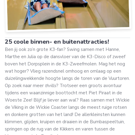
25 coole binnen- en buitenattracties!
Ben jij ook zo’n grote K3-fan? Swing samen met Hanne,
Marthe en Julia op de dansvloer van de K3-Disco of zweef
boven het Dorpsplein in de K3-Zweefmolen. Mag het nog
wat hoger? Vlieg razendsnel omhoog en omlaag op een
duizelingwekkende hoogte langs de toren van de Vuurtoren.
Op zoek naar meer
thrills
? Trotseer een groots avontuur
tijdens een waanzinnige boottocht met Piet Piraat in de
Woeste Zee! Blijf je liever aan wal? Raas samen met Wickie
de Viking in de Wickie Coaster langs de meest ruige rotsen
en donkere grotten van het land! De allerkleinsten kunnen
klimmen, glijden, kruipen en draaien in de Bumbaspeeltuin,
springen op de rug van de Kikkers en varen tussen de