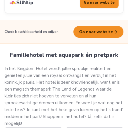
SUNtip
Ga naar website
arrow_forward
Ga naar website
Check beschikbaarheid en prijzen
Familiehotel met aquapark én pretpark
In het Kingdom Hotel wordt jullie sprookje realiteit en
genieten jullie van een royaal ontvangst en verblijf in het
koninklijk paleis. Het hotel is zeer kindvriendelijk, want er is
een magisch themapark The Land of Legends waar de
kleintjes zich niet hoeven te vervelen en al hun
sprookjesachtige dromen uitkomen. En weet je wat nog het
leukste is? Je kunt met het hele gezin luieren op het ‘strand’
midden in het park! Shoppen in het hotel? Já, zelfs dat is
mogelijk!