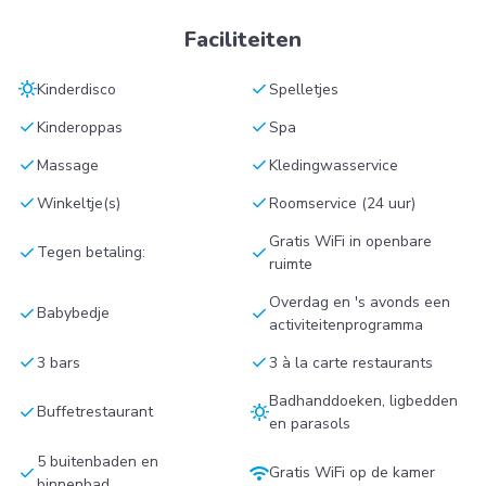
Faciliteiten
sunny
check
Kinderdisco
Spelletjes
check
check
Kinderoppas
Spa
check
check
Massage
Kledingwasservice
check
check
Winkeltje(s)
Roomservice (24 uur)
Gratis WiFi in openbare
check
check
Tegen betaling:
ruimte
Overdag en 's avonds een
check
check
Babybedje
activiteitenprogramma
check
check
3 bars
3 à la carte restaurants
Badhanddoeken, ligbedden
check
sunny
Buffetrestaurant
en parasols
5 buitenbaden en
check
wifi
Gratis WiFi op de kamer
binnenbad.