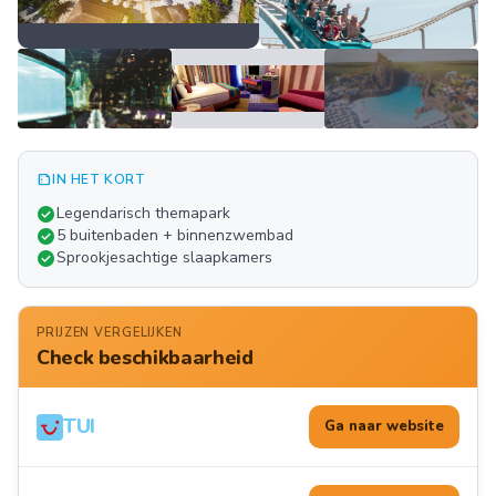
summarize
IN HET KORT
Meer
check_circle
Legendarisch themapark
FOTO'S
check_circle
5 buitenbaden + binnenzwembad
check_circle
Sprookjesachtige slaapkamers
PRIJZEN VERGELIJKEN
Check beschikbaarheid
TUI
Ga naar website