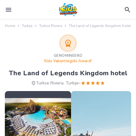
menu
search
Home
Turkije
Turkse Riviera
The Land of Legends Kingdom hotel
workspace_premium
GENOMINEERD
Kids Vakantiegids Award!
The Land of Legends Kingdom hotel
location_on
star
star
star
star
star
Turkse Riviera, Turkije
•