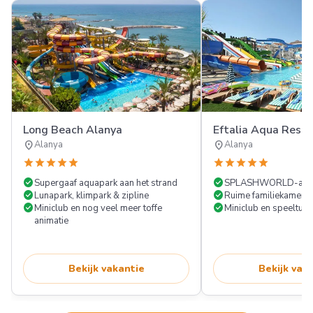
Long Beach Alanya
Eftalia Aqua Resor
location_on
location_on
Alanya
Alanya
star
star
star
star
star
star
star
star
star
star
check_circle
check_circle
Supergaaf aquapark aan het strand
SPLASHWORLD-aqu
check_circle
check_circle
Lunapark, klimpark & zipline
Ruime familiekamers
check_circle
check_circle
Miniclub en nog veel meer toffe
Miniclub en speeltuin
animatie
Bekijk vakantie
Bekijk vak