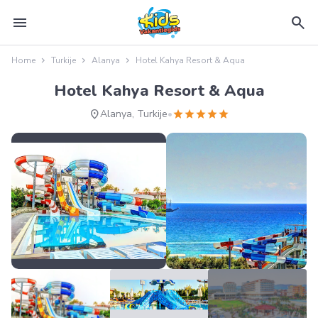
menu
search
Home
Turkije
Alanya
Hotel Kahya Resort & Aqua
Hotel Kahya Resort & Aqua
location_on
star
star
star
star
star
Alanya, Turkije
•