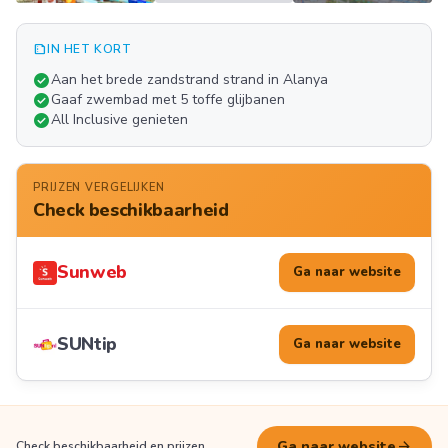
summarize
IN HET KORT
Meer
check_circle
Aan het brede zandstrand strand in Alanya
FOTO'S
check_circle
Gaaf zwembad met 5 toffe glijbanen
check_circle
All Inclusive genieten
PRIJZEN VERGELIJKEN
Check beschikbaarheid
Sunweb
Ga naar website
SUNtip
Ga naar website
arrow_forward
Ga naar website
Check beschikbaarheid en prijzen