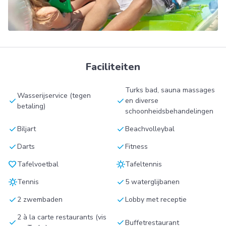
Faciliteiten
Turks bad, sauna massages
Wasserijservice (tegen
check
check
en diverse
betaling)
schoonheidsbehandelingen
check
check
Biljart
Beachvolleybal
check
check
Darts
Fitness
favorite
sunny
Tafelvoetbal
Tafeltennis
sunny
check
Tennis
5 waterglijbanen
check
check
2 zwembaden
Lobby met receptie
2 à la carte restaurants (vis
check
check
Buffetrestaurant