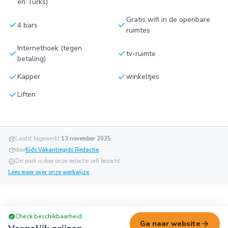
en Turks)
Gratis wifi in de openbare
check
check
4 bars
ruimtes
Internethoek (tegen
check
check
tv-ruimte
betaling)
check
check
Kapper
winkeltjes
check
Liften
update
Laatst bijgewerkt:
13 november 2025
update
door
Kids Vakantiegids Redactie
.
verified
Dit park is door onze redactie zelf bezocht.
Lees meer over onze werkwijze
.
check_circle
Check beschikbaarheid
arrow_forward
Ga naar website