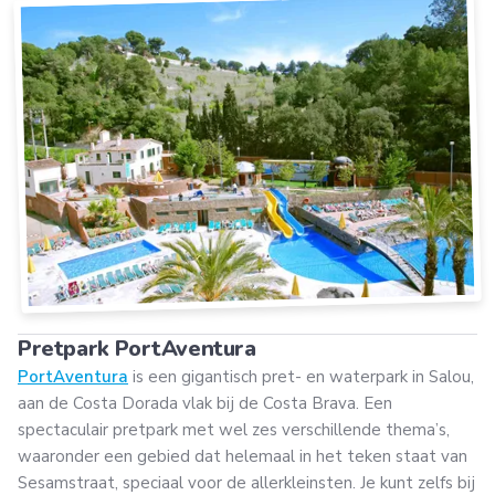
Pretpark PortAventura
PortAventura
is een gigantisch pret- en waterpark in Salou,
aan de Costa Dorada vlak bij de Costa Brava. Een
spectaculair pretpark met wel zes verschillende thema’s,
waaronder een gebied dat helemaal in het teken staat van
Sesamstraat, speciaal voor de allerkleinsten. Je kunt zelfs bij