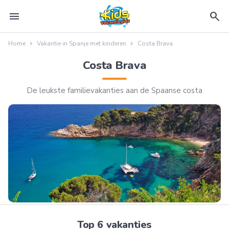
menu
search
Home
Vakantie in Spanje met kinderen
Costa Brava
Costa Brava
De leukste familievakanties aan de Spaanse costa
Top 6 vakanties