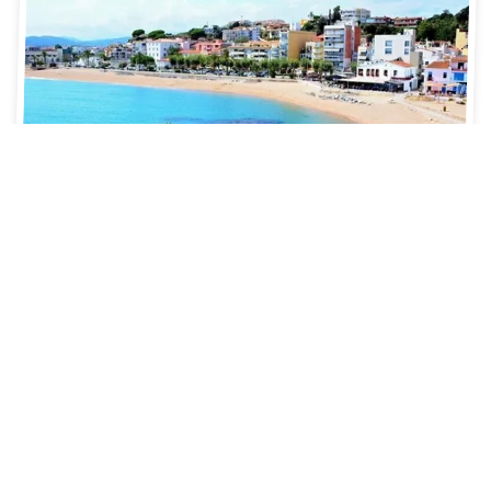
Eten aan de Costa Brava
De dag start je natuurlijk met een goed ontbijt. Spanjaarden
doen dat eigenlijk niet. Die eten liever 2x per dag warm.
Dat doen ze dan ook vrij uitgebreid. Lunchpauze, de
zogenaamde siësta, houden de Spanjaarden soms wel drie
uur lang van 13.00 tot 16.00 uur! Er wordt dan warm
gegeten, voornamelijk allerlei kleine hapjes. Die kleine
hapjes worden tapas genoemd. ’s Avonds eten de
Spanjaarden pas vanaf 20.00 uur. Restaurants zitten tot