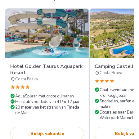
Hotel Golden Taurus Aquapark
Camping Castell M
Resort
location_on
Costa Brava
location_on
Costa Brava
star
star
star
star
star
star
star
star
check_circle
Gaaf zwembad met mu
check_circle
kronkelglijbaan
AquaSplash met grote glijbanen
check_circle
check_circle
Snorkelen, surfen en 
Miniclub voor kids van 4 t/m 12 jaar
check_circle
maken
20 meter van het strand van Pineda
check_circle
Excursies naar Barcel
de Mar
Waterpark Marinelan
Bekijk vakantie
Bekijk vak