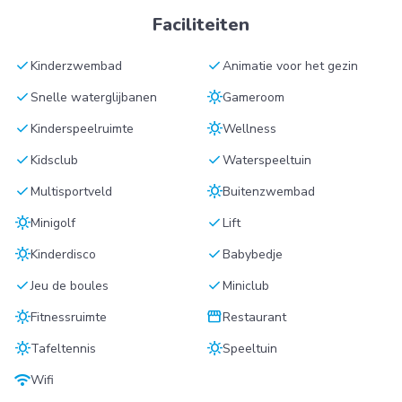
Faciliteiten
check
check
Kinderzwembad
Animatie voor het gezin
check
sunny
Snelle waterglijbanen
Gameroom
check
sunny
Kinderspeelruimte
Wellness
check
check
Kidsclub
Waterspeeltuin
check
sunny
Multisportveld
Buitenzwembad
sunny
check
Minigolf
Lift
sunny
check
Kinderdisco
Babybedje
check
check
Jeu de boules
Miniclub
sunny
storefront
Fitnessruimte
Restaurant
sunny
sunny
Tafeltennis
Speeltuin
wifi
Wifi