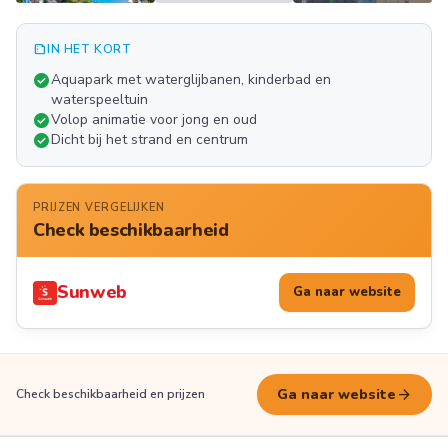
summarize
IN HET KORT
Meer
check_circle
Aquapark met waterglijbanen, kinderbad en
FOTO'S
waterspeeltuin
check_circle
Volop animatie voor jong en oud
check_circle
Dicht bij het strand en centrum
PRIJZEN VERGELIJKEN
Check beschikbaarheid
Sunweb
Ga naar website
arrow_forward
Ga naar website
Check beschikbaarheid en prijzen