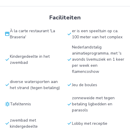
Faciliteiten
À la carte restaurant 'La
er is een speeltuin op ca.
storefront
check
Braseria'
100 meter van het complex
Nederlandstalig
animatieprogramma, met 's
Kindergedeelte in het
check
check
avonds livemuziek en 1 keer
zwembad
per week een
flamencoshow
diverse watersporten aan
check
check
Jeu de boules
het strand (tegen betaling)
zonneweide met tegen
sunny
check
Tafeltennis
betaling ligbedden en
parasols
zwembad met
check
check
Lobby met receptie
kindergedeelte