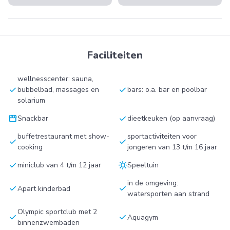
Faciliteiten
wellnesscenter: sauna,
check
check
bubbelbad, massages en
bars: o.a. bar en poolbar
solarium
storefront
check
Snackbar
dieetkeuken (op aanvraag)
buffetrestaurant met show-
sportactiviteiten voor
check
check
cooking
jongeren van 13 t/m 16 jaar
check
sunny
miniclub van 4 t/m 12 jaar
Speeltuin
in de omgeving:
check
check
Apart kinderbad
watersporten aan strand
Olympic sportclub met 2
check
check
Aquagym
binnenzwembaden