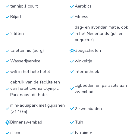
check
check
tennis: 1 court
Aerobics
check
check
Biljart
Fitness
dag- en avondanimatie, ook
check
check
2 liften
in het Nederlands (juli en
augustus)
check
sunny
tafeltennis (borg)
Boogschieten
check
check
Wasserijservice
winkeltje
check
check
wifi in het hele hotel
Internethoek
gebruik van de faciliteiten
Ligbedden en parasols aan
check
check
van hotel Evenia Olympic
zwembad
Park naast dit hotel
mini-aquapark met glijbanen
check
check
2 zwembaden
(>1.10m)
sunny
check
Binnenzwembad
Tuin
check
check
disco
tv-ruimte