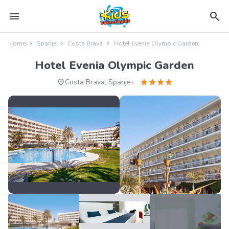
menu
search
Home
Spanje
Costa Brava
Hotel Evenia Olympic Garden
Hotel Evenia Olympic Garden
location_on
star
star
star
star
Costa Brava, Spanje