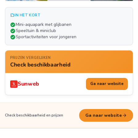
summarize
IN HET KORT
Meer
check_circle
Mini-aquapark met glijbanen
FOTO'S
check_circle
Speeltuin & miniclub
check_circle
Sportactiviteiten voor jongeren
PRIJZEN VERGELIJKEN
Check beschikbaarheid
Sunweb
Ga naar website
arrow_forward
Ga naar website
Check beschikbaarheid en prijzen