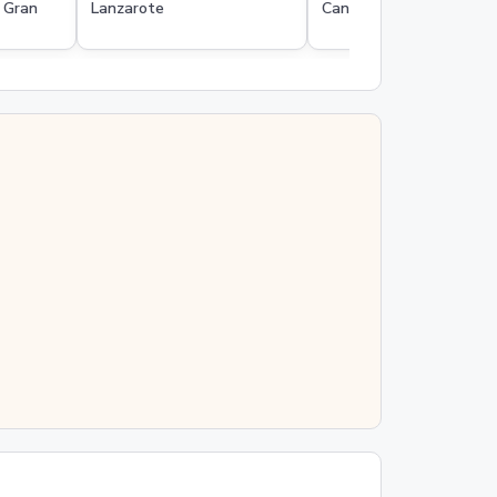
p Gran
Lanzarote
Canarische Eilanden