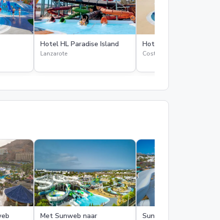
Hotel HL Paradise Island
Hotel PortAventura
Lanzarote
Costa Dorada
web
Met Sunweb naar
Sunweb herfstvakantie