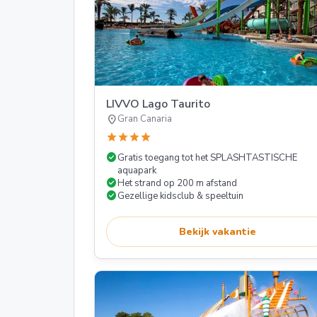
LIVVO Lago Taurito
location_on
Gran Canaria
star
star
star
star
check_circle
Gratis toegang tot het SPLASHTASTISCHE
aquapark
check_circle
Het strand op 200 m afstand
check_circle
Gezellige kidsclub & speeltuin
Bekijk vakantie