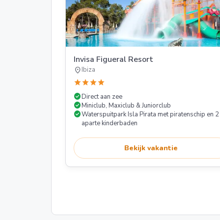
Invisa Figueral Resort
location_on
Ibiza
star
star
star
star
check_circle
Direct aan zee
check_circle
Miniclub, Maxiclub & Juniorclub
check_circle
Waterspuitpark Isla Pirata met piratenschip en 2
aparte kinderbaden
Bekijk vakantie