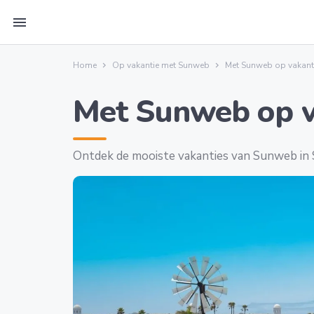
menu
Home
Op vakantie met Sunweb
Met Sunweb op vakanti
Met Sunweb op v
Ontdek de mooiste vakanties van Sunweb in 