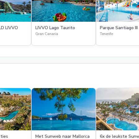
D LIVVO
LIVVO Lago Taurito
Parque Santiago III
Gran Canaria
Tenerife
ties
Met Sunweb naar Mallorca
6x de leukste Sun