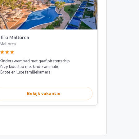
firo Mallorca
Mallorca
star
star
star
Kinderzwembad met gaaf piratenschip
Yzzy kidsclub met kinderanimatie
Grote en luxe familiekamers
Bekijk vakantie