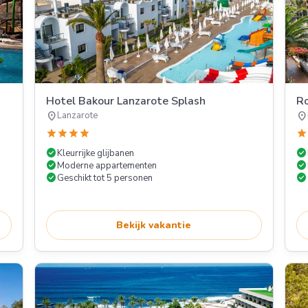
Hotel Bakour Lanzarote Splash
Ro
location_on
location_on
Lanzarote
star
star
star
star
star
check_circle
check_circle
Kleurrijke glijbanen
check_circle
check_circle
Moderne appartementen
check_circle
check_circle
Geschikt tot 5 personen
Bekijk vakantie