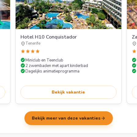
Hotel H10 Conquistador
Za
location_on
location_on
Tenerife
star
star
star
star
star
check_circle
check_circle
Miniclub en Teenclub
check_circle
check_circle
2 zwembaden met apart kinderbad
check_circle
check_circle
Dagelijks animatieprogramma
Bekijk vakantie
arrow_forward
Bekijk meer van deze vakanties