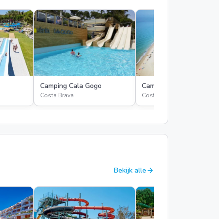
Camping Cala Gogo
Camping La Torre del So
Costa Brava
Costa Dorada
arrow_forward
Bekijk alle