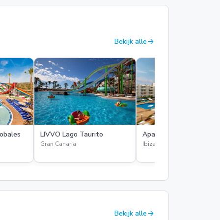
arrow_forward
Bekijk alle
bales
LIVVO Lago Taurito
Aparthotel Tropic Gard
Gran Canaria
Ibiza
arrow_forward
Bekijk alle