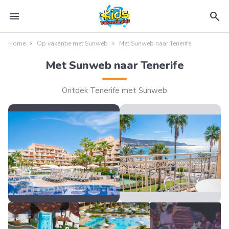
menu
search
Home
Op vakantie met Sunweb
Met Sunweb naar Tenerife
Met Sunweb naar Tenerife
Ontdek Tenerife met Sunweb