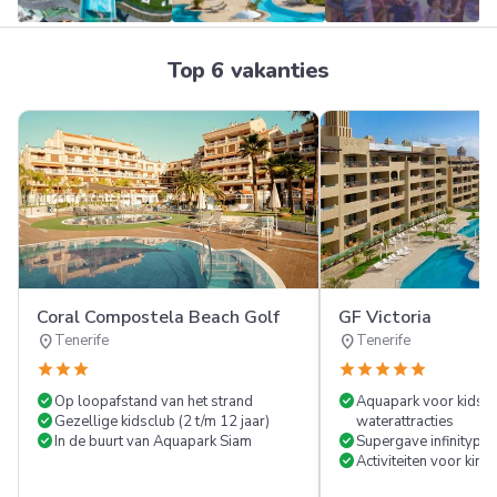
Top 6 vakanties
Meer
FOTO'S
Coral Compostela Beach Golf
GF Victoria
location_on
location_on
Tenerife
Tenerife
star
star
star
star
star
star
star
star
check_circle
check_circle
Op loopafstand van het strand
Aquapark voor kids m
check_circle
Gezellige kidsclub (2 t/m 12 jaar)
waterattracties
check_circle
check_circle
In de buurt van Aquapark Siam
Supergave infinitypoo
check_circle
Activiteiten voor kind