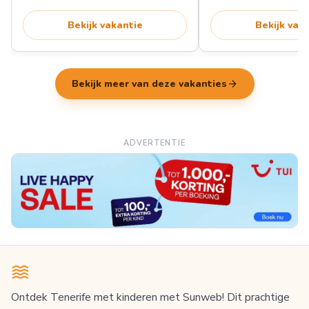
Bekijk vakantie
Bekijk vak
arrow_forward
Bekijk meer van deze vakanties
ADVERTENTIE
Ontdek Tenerife met kinderen met Sunweb! Dit prachtige