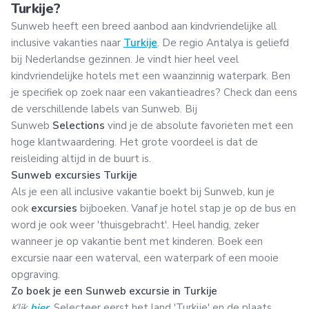
Turkije?
Sunweb heeft een breed aanbod aan kindvriendelijke all
inclusive vakanties naar
Turkije
. De regio Antalya is geliefd
bij Nederlandse gezinnen. Je vindt hier heel veel
kindvriendelijke hotels met een waanzinnig waterpark. Ben
je specifiek op zoek naar een vakantieadres? Check dan eens
de verschillende labels van Sunweb. Bij
Sunweb
Selections
vind je de absolute favorieten met een
hoge klantwaardering. Het grote voordeel is dat de
reisleiding altijd in de buurt is.
Sunweb excursies Turkije
Als je een all inclusive vakantie boekt bij Sunweb, kun je
ook
excursies
bijboeken. Vanaf je hotel stap je op de bus en
word je ook weer 'thuisgebracht'. Heel handig, zeker
wanneer je op vakantie bent met kinderen. Boek een
excursie naar een waterval, een waterpark of een mooie
opgraving.
Zo boek je een Sunweb excursie in Turkije
Klik
hier
.
Selecteer eerst het land 'Turkije' en de plaats,