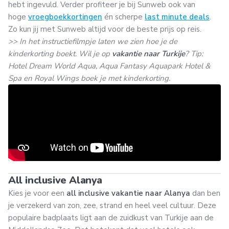
hebt ingevuld. Verder profiteer je bij Sunweb ook van
hoge
vroegboekkortingen
én scherpe
last minute deals
.
Zo kun jij met Sunweb altijd voor de beste prijs op reis.
>> In het instructiefilmpje laten we zien hoe je de
kinderkorting boekt. Wil je op
vakantie naar Turkije
? Tip:
Hotel Dream World Aqua, Aqua Fantasy Aquapark Hotel &
Spa en Royal Wings boek je met kinderkorting.
All inclusive Alanya
Kies je voor een
all inclusive vakantie naar Alanya
dan ben
je verzekerd van zon, zee, strand en heel veel cultuur. Deze
populaire badplaats ligt aan de zuidkust van Turkije aan de