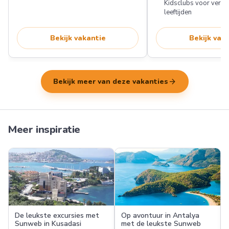
Kidsclubs voor versc
leeftijden
Bekijk vakantie
Bekijk vak
arrow_forward
Bekijk meer van deze vakanties
Meer inspiratie
De leukste excursies met
Op avontuur in Antalya
Sunweb in Kusadasi
met de leukste Sunweb