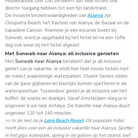
Middellandse Zee. Dat betekent dat veel hotels ook
directe toegang hebben tot een fijn zandstrand.
De mooiste bezienswaardigheden van
Alanya
zijn
Cleopatra Beach, het Kasteel van Alanya, de Bazaar en de
Sapadere Canyon. Wanneer je een excursie boekt bij
Sunweb, word je opgehaald bij het hotel en na een toffe
dag ook weer bij het hotel afgezet.
Met Sunweb naar Alanya: all inclusive genieten
Met
Sunweb naar Alanya
betekent dat je all inclusive
geniet van je vakantie. Je vindt hier heel mooie hotels met
de meest waanzinnige waterparken. Stoere tieners sliden
van de gave glijbanen en kleintjes kunnen spetteren in de
waterspeeltuin. Tussendoor geniet je all inclusive van het
buffet, de snacks en drankjes. Vanaf Amsterdam vlieg je in
ongeveer 4 uur naar Antalya. De transfer naar Alanya duurt
ongeveer 120 tot 140 minuten.
>> In de reel zie je
Long Beach Resort
. Dit populaire hotel
heeft álles voor een all inclusive vakantie naar Alanya. Spetter
in het giga waterpark, spring in de golven op het strand, leef