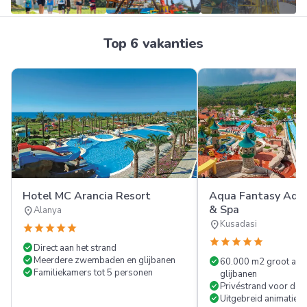
Meer
Top 6 vakanties
FOTO'S
Hotel MC Arancia Resort
Aqua Fantasy Aqua
& Spa
location_on
Alanya
location_on
Kusadasi
star
star
star
star
star
star
star
star
star
star
check_circle
Direct aan het strand
check_circle
Meerdere zwembaden en glijbanen
check_circle
60.000 m2 groot aqu
check_circle
Familiekamers tot 5 personen
glijbanen
check_circle
Privéstrand voor de 
check_circle
Uitgebreid animatie