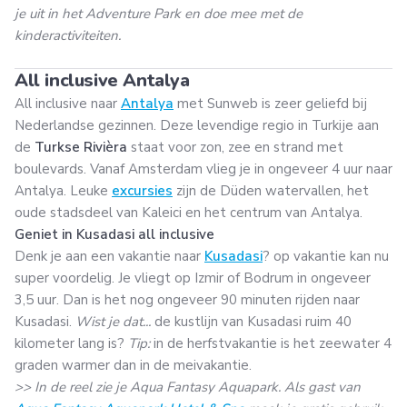
je uit in het Adventure Park en doe mee met de
kinderactiviteiten.
All inclusive Antalya
All inclusive naar
Antalya
met Sunweb is zeer geliefd bij
Nederlandse gezinnen. Deze levendige regio in Turkije aan
de
Turkse Rivièra
staat voor zon, zee en strand met
boulevards. Vanaf Amsterdam vlieg je in ongeveer 4 uur naar
Antalya. Leuke
excursies
zijn de Düden watervallen, het
oude stadsdeel van Kaleici en het centrum van Antalya.
Geniet in Kusadasi all inclusive
Denk je aan een vakantie naar
Kusadasi
? op vakantie kan nu
super voordelig. Je vliegt op Izmir of Bodrum in ongeveer
3,5 uur. Dan is het nog ongeveer 90 minuten rijden naar
Kusadasi.
Wist je dat...
de kustlijn van Kusadasi ruim 40
kilometer lang is?
Tip:
in de herfstvakantie is het zeewater 4
graden warmer dan in de meivakantie.
>> In de reel zie je Aqua Fantasy Aquapark. Als gast van