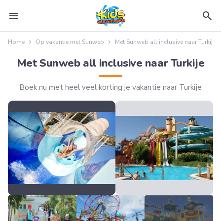
menu
search
Home
Op vakantie met Sunweb
Met Sunweb all inclusive naar Turkije
Met Sunweb all inclusive naar Turkije
Boek nu met heel veel korting je vakantie naar Turkije