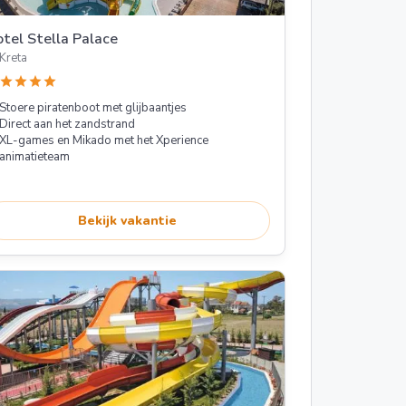
tel Stella Palace
Kreta
star
star
star
star
Stoere piratenboot met glijbaantjes
Direct aan het zandstrand
XL-games en Mikado met het Xperience
animatieteam
Bekijk vakantie