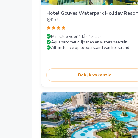
Hotel Gouves Waterpark Holiday Resor
location_on
Kreta
star
star
star
star
check_circle
Mini Club voor 4 t/m 12 jaar
check_circle
Aquapark met glijbanen en waterspeeltuin
check_circle
All-inclusive op loopafstand van het strand
Bekijk vakantie