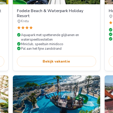
t
Fodele Beach & Waterpark Holiday
Ho
Resort
location_on
location_on
Kreta
star
star
star
star
star
check_circle
check_circle
check_circle
Aquapark met spetterende glijbanen en
check_circle
waterspeeltoestellen
check_circle
Miniclub, speeltuin minidisco
check_circle
Pal aan het fijne zandstrand
Bekijk vakantie