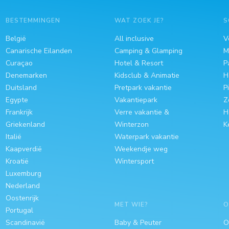
BESTEMMINGEN
WAT ZOEK JE?
S
België
All inclusive
V
Canarische Eilanden
Camping & Glamping
M
Curaçao
Hotel & Resort
P
Denemarken
Kidsclub & Animatie
H
Duitsland
Pretpark vakantie
P
Egypte
Vakantiepark
Z
Frankrijk
Verre vakantie &
H
Griekenland
Winterzon
K
Italië
Waterpark vakantie
Kaapverdië
Weekendje weg
Kroatië
Wintersport
Luxemburg
Nederland
Oostenrijk
MET WIE?
O
Portugal
Scandinavië
Baby & Peuter
O