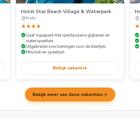
Hotel Star Beach Village & Waterpark
Ho
location_on
location_on
Kreta
star
star
star
star
star
check_circle
check_circle
Gaaf Aquapark met spectaculaire glijbanen en
check_circle
waterspeeltuin
check_circle
check_circle
Uitgebreide voorzieningen voor de kleintjes
check_circle
Miniclub en speeltuin
Bekijk vakantie
arrow_forward
Bekijk meer van deze vakanties