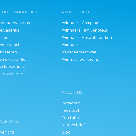
CHOOLVAKANTIES
AWARDS 2026
oorjaarsvakantie
Winnaars Campings
eivakantie
Winnaars Familiehotels
asen
Winnaars Vakantieparken
emelvaart
Winnaar
inksteren
Vakantiemascotte
omervakantie
Winnaar per thema
erfstvakantie
erstvakantie
VOLG ONS
Instagram
Facebook
YouTube
VER ONS
Nieuwsbrief
ver ons
Blog