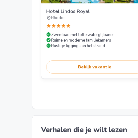
Hotel Lindos Royal
location_on
Rhodos
star
star
star
star
star
check_circle
Zwembad met toffe waterglijbanen
check_circle
Ruime en moderne familiekamers
check_circle
Rustige ligging aan het strand
Bekijk vakantie
Verhalen die je wilt lezen