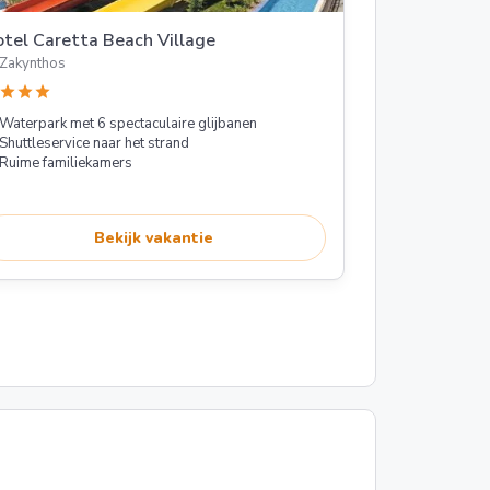
tel Caretta Beach Village
Zakynthos
star
star
star
Waterpark met 6 spectaculaire glijbanen
Shuttleservice naar het strand
Ruime familiekamers
Bekijk vakantie