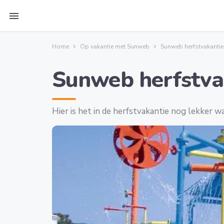
menu
Home
Op vakantie met Sunweb
Sunweb herfstvakantie
Sunweb herfstva
Hier is het in de herfstvakantie nog lekker 