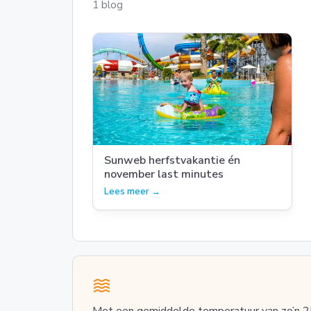
1 blog
Sunweb herfstvakantie én
november last minutes
Lees meer →
Met een gemiddelde temperatuur van zo’n 2