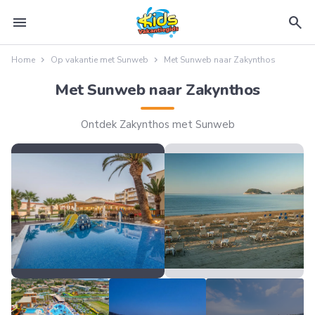
menu
search
Home
Op vakantie met Sunweb
Met Sunweb naar Zakynthos
Met Sunweb naar Zakynthos
Ontdek Zakynthos met Sunweb