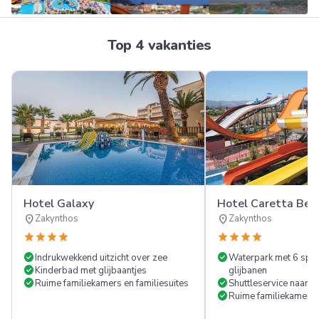
Meer
Top 4 vakanties
FOTO'S
Hotel Galaxy
Hotel Caretta Beac
location_on
location_on
Zakynthos
Zakynthos
star
star
star
star
star
star
star
star
check_circle
check_circle
Indrukwekkend uitzicht over zee
Waterpark met 6 spec
check_circle
Kinderbad met glijbaantjes
glijbanen
check_circle
check_circle
Ruime familiekamers en familiesuites
Shuttleservice naar h
check_circle
Ruime familiekamers