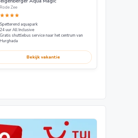
eigenberger Aqua Magic
Rode Zee
star
star
star
star
Spetterend aquapark
24 uur All Inclusive
Gratis shuttlebus service naar het centrum van
Hurghada
Bekijk vakantie