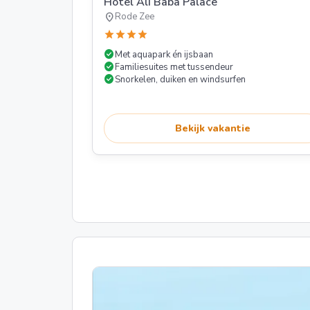
Hotel Ali Baba Palace
location_on
Rode Zee
star
star
star
star
check_circle
Met aquapark én ijsbaan
check_circle
Familiesuites met tussendeur
check_circle
Snorkelen, duiken en windsurfen
Bekijk vakantie