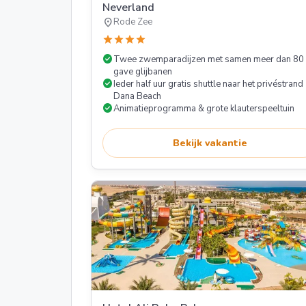
Neverland
location_on
Rode Zee
star
star
star
star
check_circle
Twee zwemparadijzen met samen meer dan 80
gave glijbanen
check_circle
Ieder half uur gratis shuttle naar het privéstrand
Dana Beach
check_circle
Animatieprogramma & grote klauterspeeltuin
Bekijk vakantie