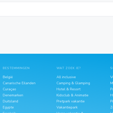
BESTEMMINGEN
WAT ZOEK JE?
S
België
All inclusive
V
Canarische Eilanden
Camping & Glamping
M
Curaçao
Hotel & Resort
P
Denemarken
Kidsclub & Animatie
H
Duitsland
Pretpark vakantie
P
Egypte
Vakantiepark
Z