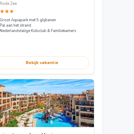
Rode Zee
star
star
star
Groot Aquapark met 5 glijbanen
Pal aan het strand
Nederlandstalige Kidsclub & Familiekamers
Bekijk vakantie