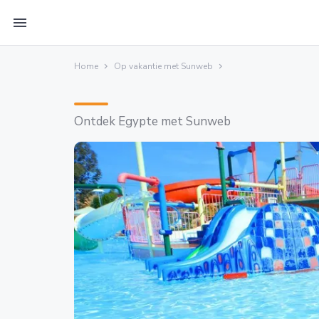
menu
Home
Op vakantie met Sunweb
Ontdek Egypte met Sunweb