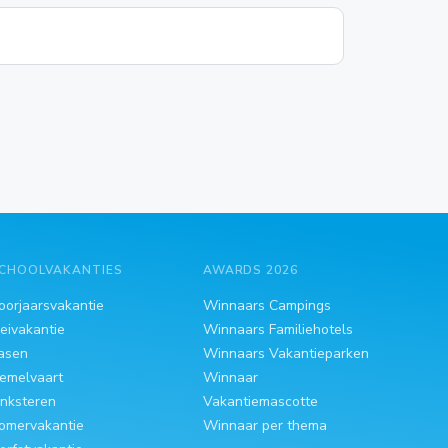
CHOOLVAKANTIES
AWARDS 2026
oorjaarsvakantie
Winnaars Campings
eivakantie
Winnaars Familiehotels
asen
Winnaars Vakantieparken
emelvaart
Winnaar
inksteren
Vakantiemascotte
omervakantie
Winnaar per thema