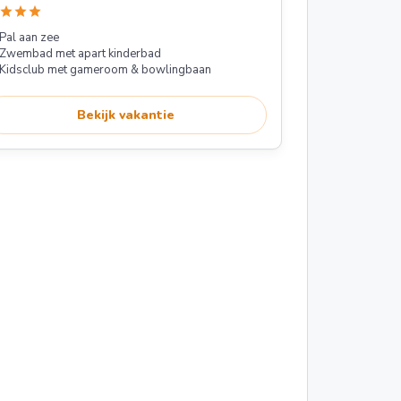
star
star
star
Pal aan zee
Zwembad met apart kinderbad
Kidsclub met gameroom & bowlingbaan
Bekijk vakantie