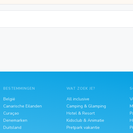
BESTEMMINGEN
WAT ZOEK JE?
S
België
All inclusive
V
Canarische Eilanden
Camping & Glamping
M
Curaçao
Hotel & Resort
P
Denemarken
Kidsclub & Animatie
H
Duitsland
Pretpark vakantie
P