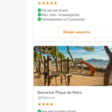
star
star
star
star
star
check_circle
Pal aan het strand
check_circle
Mini-, kids- & teenageclub
check_circle
Familiekamers tot 5 personen
Bekijk vakantie
Iberostar Playa de Muro
location_on
Mallorca
star
star
star
star
check_circle
Aan een prachtig strand