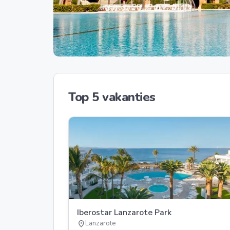
Top 5 vakanties
Iberostar Lanzarote Park
location_on
Lanzarote