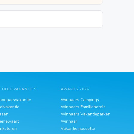
CHOOLVAKANTIES
AWARDS 2026
oorjaarsvakantie
Winnaars Campings
eivakantie
Winnaars Familiehotels
asen
Winnaars Vakantieparken
emelvaart
Winnaar
inksteren
Vakantiemascotte