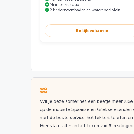
check_circle
Mini- en kidsclub
check_circle
2 kinderzwembaden en waterspeelplein
Bekijk vakantie
Wil je deze zomer net een beetje meer luxe?
op de mooiste Spaanse en Griekse eilanden vi
met de beste service, het lekkerste eten en v
Hier staat alles in het teken van #creating