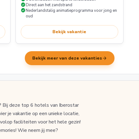
check_circle
Direct aan het zandstrand
check_circle
Nederlandstalig animatieprogramma voor jong en
oud
Bekijk vakantie
arrow_forward
Bekijk meer van deze vakanties
 Bij deze top 6 hotels van Iberostar
er je vakantie op een unieke locatie,
olop faciliteiten voor het hele gezin!
memories! Wie neem jij mee?