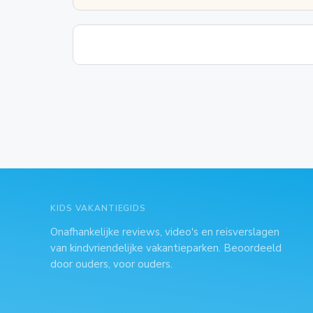
KIDS VAKANTIEGIDS
Onafhankelijke reviews, video's en reisverslagen
van kindvriendelijke vakantieparken. Beoordeeld
door ouders, voor ouders.