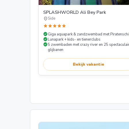
SPLASHWORLD Ali Bey Park
location_on
Side
star
star
star
star
star
check_circle
Giga aquapark & zandzwembad met Piratensch
check_circle
Lunapark + kids- en tienerclubs
check_circle
5 zwembaden met crazy river en 25 spectaculai
glijbanen
Bekijk vakantie