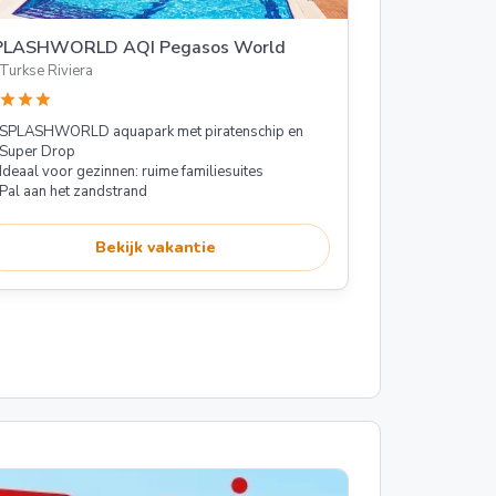
PLASHWORLD AQI Pegasos World
Turkse Riviera
star
star
star
SPLASHWORLD aquapark met piratenschip en
Super Drop
Ideaal voor gezinnen: ruime familiesuites
Pal aan het zandstrand
Bekijk vakantie