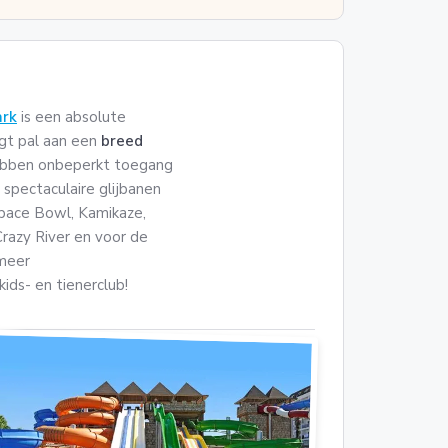
rk
is een absolute
gt pal aan een
breed
 hebben onbeperkt toegang
spectaculaire glijbanen
Space Bowl, Kamikaze,
Crazy River en voor de
 meer
ids- en tienerclub!