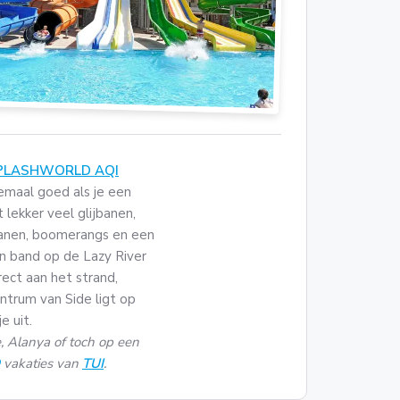
PLASHWORLD AQI
lemaal goed als je een
 lekker veel glijbanen,
ijbanen, boomerangs en een
en band op de Lazy River
rect aan het strand,
ntrum van Side ligt op
e uit.
 Alanya of toch op een
vakaties van
TUI
.