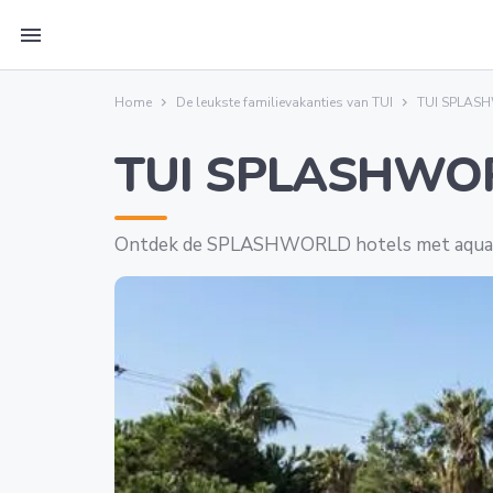
menu
Home
De leukste familievakanties van TUI
TUI SPLASH
TUI SPLASHWOR
Ontdek de SPLASHWORLD hotels met aquapa