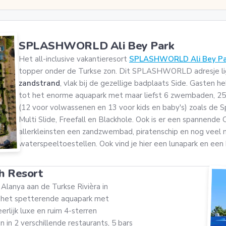
SPLASHWORLD Ali Bey Park
Het all-inclusive vakantieresort
SPLASHWORLD Ali Bey Pa
topper onder de Turkse zon. Dit SPLASHWORLD adresje li
zandstrand
, vlak bij de gezellige badplaats Side. Gasten
tot het enorme aquapark met maar liefst 6 zwembaden, 25 
(12 voor volwassenen en 13 voor kids en baby's) zoals de 
Multi Slide, Freefall en Blackhole. Ook is er een spannende 
allerkleinsten een zandzwembad, piratenschip en nog veel
waterspeeltoestellen. Ook vind je hier een lunapark en een k
 Resort
 Alanya aan de Turkse Rivièra in
ot het spetterende aquapark met
erlijk luxe en ruim 4-sterren
en in 2 verschillende restaurants, 5 bars