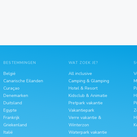
BESTEMMINGEN
WAT ZOEK JE?
S
België
All inclusive
V
Canarische Eilanden
Camping & Glamping
M
Curaçao
Hotel & Resort
P
Denemarken
Kidsclub & Animatie
H
Duitsland
Pretpark vakantie
P
Egypte
Vakantiepark
Z
Frankrijk
Verre vakantie &
H
Griekenland
Winterzon
K
Italië
Waterpark vakantie