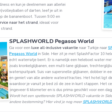
llness en kun je deelnemen aan allerlei
volleyballen of darten, leef je uit in
n op de bananenboot. Tussen 9.00 en
rvice naar het strand
, ideaal voor
n strand.
SPLASHWORLD Pegasos World
Ga voor een
luxe all-inclusive vakantie
naar Turkije naar
S
Pegasos World
in Side. Hier zit je met SplashFactor 10 he
echt waterratje bent. Er is namelijk een heleboel water met
zoals kronkelglijbanen, een multi-lane glijbaan, trechtergl
waterspuitpark. Suis van supersnelle glijbanen, dobber in e
en geniet van alle andere waterattracties. Het hotel ligt di
waardoor je vanuit je bed zó de zee in kunt stappen. Het ce
ongeveer 6 kilometer en is dus prima geschikt voor een dagj
Wordt het een spetterende SPLASHWORLD vakantie in Side,
andere bestemming? Hier vind je nog meer
SPLASHWORLD