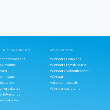
CHOOLVAKANTIES
AWARDS 2026
oorjaarsvakantie
Winnaars Campings
eivakantie
Winnaars Familiehotels
asen
Winnaars Vakantieparken
emelvaart
Winnaar
inksteren
Vakantiemascotte
omervakantie
Winnaar per thema
erfstvakantie
erstvakantie