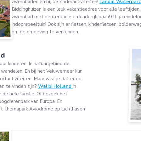
zwembaden en bij de kinderactiviteiten!
Landal Waterpar
Biddinghuizen is een leuk vakantieadres voor alle leeftijden.
zwembad met peuterbadje en kinderglijbaan! Of ga eindeloo
indoorspeeltuin! Ook zijn er fietsen, kinderfietsen, bolderwa
om de omgeving te verkennen.
nd
voor kinderen. In natuurgebied de
en wandelen. En bij het Veluwemeer kun
tactiviteiten. Maar wist je dat er op
en te vinden zijn?
Walibi Holland
in
 de hele familie. Of bezoek het
oogdierenpark van Europa. En
art-themapark Aviodrome op luchthaven