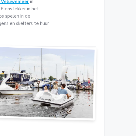
c Veluwemeer
in
 Plons lekker in het
s spelen in de
gens en skelters te huur