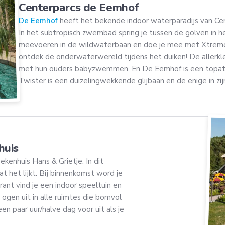
Centerparcs de Eemhof
De Eemhof
heeft het bekende indoor waterparadijs van Ce
In het subtropisch zwembad spring je tussen de golven in het
meevoeren in de wildwaterbaan en doe je mee met Xtreme
ontdek de onderwaterwereld tijdens het duiken! De allerkl
met hun ouders babyzwemmen. En De Eemhof is een topattr
Twister is een duizelingwekkende glijbaan en de enige in zij
huis
kenhuis Hans & Grietje. In dit
t het lijkt. Bij binnenkomst word je
ant vind je een indoor speeltuin en
e ogen uit in alle ruimtes die bomvol
en paar uur/halve dag voor uit als je