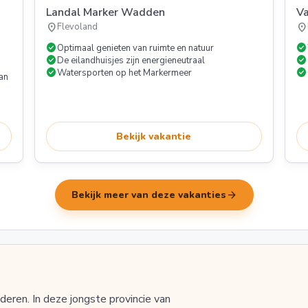
Landal Marker Wadden
V
location_on
location_on
Flevoland
check_circle
check_circle
Optimaal genieten van ruimte en natuur
check_circle
check_circle
De eilandhuisjes zijn energieneutraal
check_circle
check_circle
Watersporten op het Markermeer
an
Bekijk vakantie
arrow_forward
Bekijk meer van deze vakanties
deren. In deze jongste provincie van