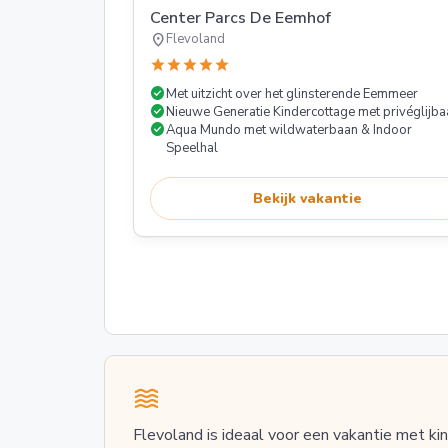
Center Parcs De Eemhof
location_on
Flevoland
star
star
star
star
star
check_circle
Met uitzicht over het glinsterende Eemmeer
check_circle
Nieuwe Generatie Kindercottage met privéglijba
check_circle
Aqua Mundo met wildwaterbaan & Indoor
Speelhal
Bekijk vakantie
Flevoland is ideaal voor een vakantie met kin