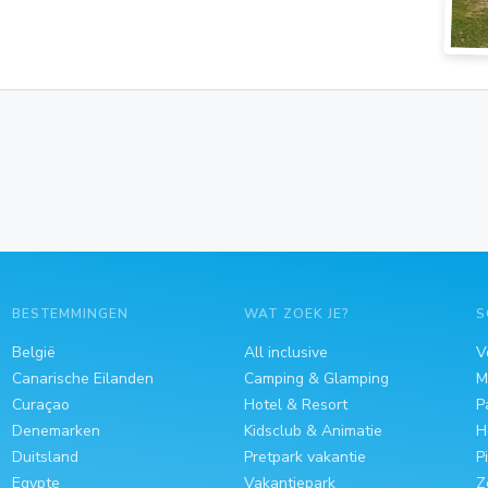
BESTEMMINGEN
WAT ZOEK JE?
S
België
All inclusive
V
Canarische Eilanden
Camping & Glamping
M
Curaçao
Hotel & Resort
P
Denemarken
Kidsclub & Animatie
H
Duitsland
Pretpark vakantie
P
Egypte
Vakantiepark
Z