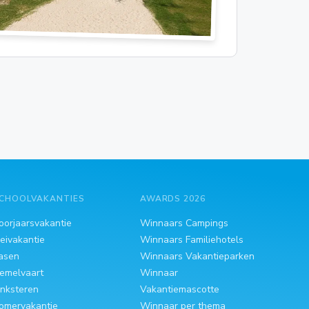
CHOOLVAKANTIES
AWARDS 2026
oorjaarsvakantie
Winnaars Campings
eivakantie
Winnaars Familiehotels
asen
Winnaars Vakantieparken
emelvaart
Winnaar
inksteren
Vakantiemascotte
omervakantie
Winnaar per thema