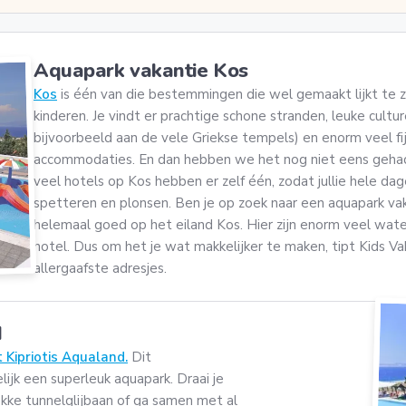
Aquapark vakantie Kos
Kos
is één van die bestemmingen die wel gemaakt lijkt te z
kinderen. Je vindt er prachtige schone stranden, leuke cultur
bijvoorbeeld aan de vele Griekse tempels) en enorm veel fij
accommodaties. En dan hebben we het nog niet eens gehad
veel hotels op Kos hebben er zelf één, zodat jullie hele 
spetteren en plonsen. Ben je op zoek naar een aquapark vak
helemaal goed op het eiland Kos. Hier zijn enorm veel wat
hotel. Dus om het je wat makkelijker te maken, tipt Kids Va
allergaafste adresjes.
d
Kipriotis Aqualand.
Dit
lijk een superleuk aquapark. Draai je
gekke tunnelglijbaan of ga samen met al