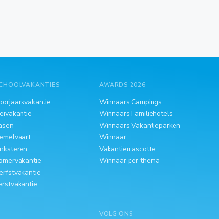
CHOOLVAKANTIES
AWARDS 2026
oorjaarsvakantie
Winnaars Campings
eivakantie
Winnaars Familiehotels
asen
Winnaars Vakantieparken
emelvaart
Winnaar
inksteren
Vakantiemascotte
omervakantie
Winnaar per thema
erfstvakantie
erstvakantie
VOLG ONS