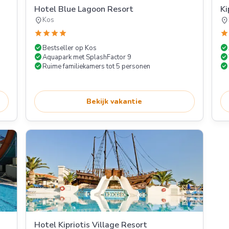
Hotel Blue Lagoon Resort
Ki
location_on
location_on
Kos
star
star
star
star
star
check_circle
check_circle
Bestseller op Kos
check_circle
check_circle
Aquapark met SplashFactor 9
check_circle
check_circle
Ruime familiekamers tot 5 personen
Bekijk vakantie
Hotel Kipriotis Village Resort