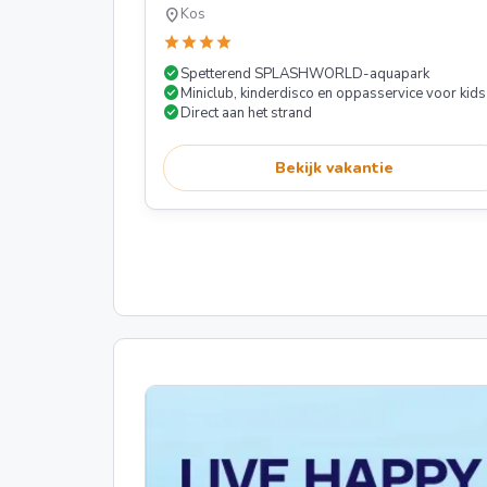
location_on
Kos
star
star
star
star
check_circle
Spetterend SPLASHWORLD-aquapark
check_circle
Miniclub, kinderdisco en oppasservice voor kids
check_circle
Direct aan het strand
Bekijk vakantie