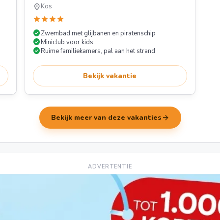
location_on
Kos
star
star
star
star
check_circle
Zwembad met glijbanen en piratenschip
check_circle
Miniclub voor kids
check_circle
Ruime familiekamers, pal aan het strand
Bekijk vakantie
arrow_forward
Bekijk meer van deze vakanties
ADVERTENTIE