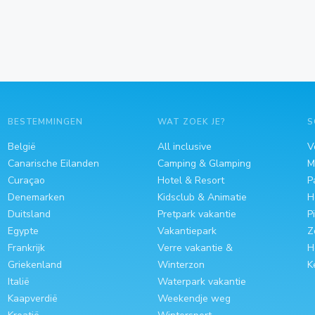
BESTEMMINGEN
WAT ZOEK JE?
S
België
All inclusive
V
Canarische Eilanden
Camping & Glamping
M
Curaçao
Hotel & Resort
P
Denemarken
Kidsclub & Animatie
H
Duitsland
Pretpark vakantie
P
Egypte
Vakantiepark
Z
Frankrijk
Verre vakantie &
H
Griekenland
Winterzon
K
Italië
Waterpark vakantie
Kaapverdië
Weekendje weg