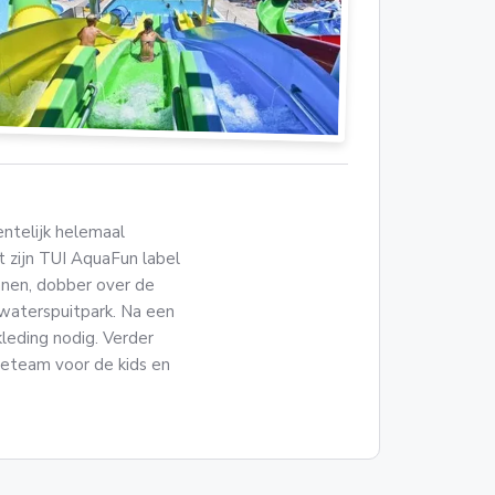
entelijk helemaal
t zijn TUI AquaFun label
anen, dobber over de
 waterspuitpark. Na een
leding nodig. Verder
tieteam voor de kids en