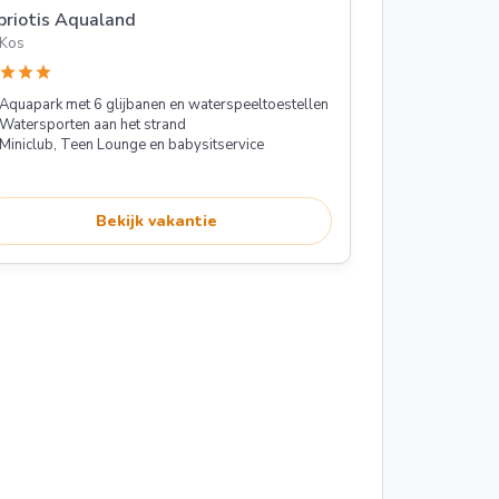
priotis Aqualand
Kos
star
star
star
Aquapark met 6 glijbanen en waterspeeltoestellen
Watersporten aan het strand
Miniclub, Teen Lounge en babysitservice
Bekijk vakantie