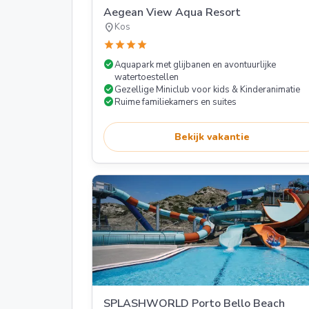
Aegean View Aqua Resort
location_on
Kos
star
star
star
star
check_circle
Aquapark met glijbanen en avontuurlijke
watertoestellen
check_circle
Gezellige Miniclub voor kids & Kinderanimatie
check_circle
Ruime familiekamers en suites
Bekijk vakantie
SPLASHWORLD Porto Bello Beach