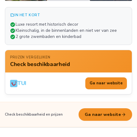
summarize
IN HET KORT
Meer
check_circle
Luxe resort met historisch decor
FOTO'S
check_circle
Kleinschalig, in de binnenlanden en niet ver van zee
check_circle
2 grote zwembaden en kinderbad
PRIJZEN VERGELIJKEN
Check beschikbaarheid
TUI
Ga naar website
arrow_forward
Ga naar website
Check beschikbaarheid en prijzen