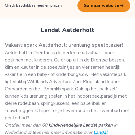
arrow_forward
Ga naar website
Check beschikbaarheid en prijzen
Landal Aelderholt
Vakantiepark Aelderholt: urenlang speelplezier!
Aelderholt in Drenthe is de perfecte uitvalbasis voor
gezinnen met kinderen. Ga er op uit in de Drentse bossen,
klim en klauter in de speeltuintjes en vier samen heerlijk
vakantie in een baby- of kinderbungalow. Het vakantiepark
ligt vlakbij Wildlands Adventure Zoo, Plopsaland Indoor
Coevorden en het Boomklimpark. Ook op het park zelf
kunnen kids urenlang spelen in het indoorspeelparadijs met
kleine rodelbaan, springkussens, een ballenbak en
touwbruggen. Of spetter je liever rond in het zwembad met
peuterbad?
Ontdek meer dan 60
kindvriendelijke Landal parken
in
Nederland of lees hier meer informatie over
Landal