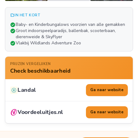
summarize
IN HET KORT
Meer
check_circle
Baby- en Kinderbungalows voorzien van alle gemakken
FOTO'S
check_circle
Groot indoorspeelparadijs, ballenbak, scooterbaan,
dierenweide & SkyFlyer
check_circle
Vlakbij Wildlands Adventure Zoo
PRIJZEN VERGELIJKEN
Check beschikbaarheid
Landal
Ga naar website
Voordeeluitjes.nl
Ga naar website