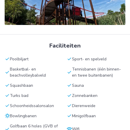
Faciliteiten
check
check
Poolbiljart
Sport- en spelveld
Basketbal- en
Tennisbanen (één binnen-
check
check
beachvolleybalveld
en twee buitenbanen)
check
check
Squashbaan
Sauna
check
check
Turks bad
Zonnebanken
check
check
Schoonheidssalonsalon
Dierenweide
sunny
check
Bowlingbanen
Minigolfbaan
Golfbaan 6 holes (GVB of
check
wifi
Wifi