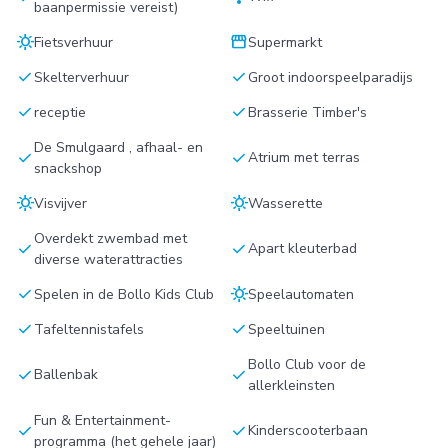
baanpermissie vereist)
sunny
storefront
Fietsverhuur
Supermarkt
check
check
Skelterverhuur
Groot indoorspeelparadijs
check
check
receptie
Brasserie Timber's
De Smulgaard , afhaal- en
check
check
Atrium met terras
snackshop
sunny
sunny
Visvijver
Wasserette
Overdekt zwembad met
check
check
Apart kleuterbad
diverse waterattracties
check
sunny
Spelen in de Bollo Kids Club
Speelautomaten
check
check
Tafeltennistafels
Speeltuinen
Bollo Club voor de
check
check
Ballenbak
allerkleinsten
Fun & Entertainment-
check
check
Kinderscooterbaan
programma (het gehele jaar)