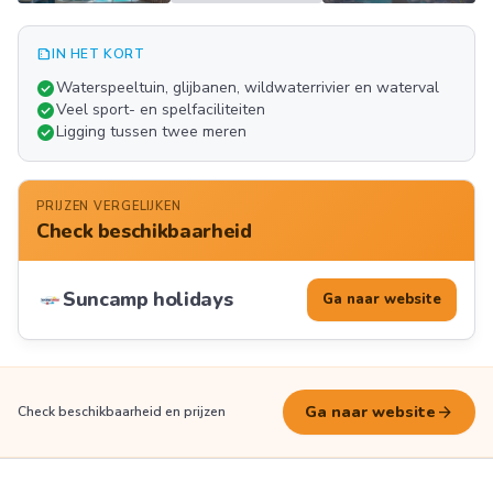
summarize
IN HET KORT
Meer
check_circle
Waterspeeltuin, glijbanen, wildwaterrivier en waterval
FOTO'S
check_circle
Veel sport- en spelfaciliteiten
check_circle
Ligging tussen twee meren
PRIJZEN VERGELIJKEN
Check beschikbaarheid
Suncamp holidays
Ga naar website
arrow_forward
Ga naar website
Check beschikbaarheid en prijzen