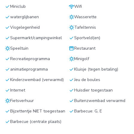
check
wifi
Miniclub
Wifi
check
sunny
waterglijbanen
Wasserette
check
sunny
Visgelegenheid
Tafeltennis
check
check
Supermarkt/campingwinkel
Sportveld(en)
sunny
storefront
Speeltuin
Restaurant
check
sunny
Recreatieprogramma
Minigolf
check
check
animatieprogramma
Kluisje (tegen betaling)
check
check
Kinderzwembad (verwarmd)
Jeu de boules
check
check
Internet
Huisdier toegestaan
sunny
check
Fietsverhuur
Buitenzwembad verwarmd
check
check
Bijzettentje NIET toegestaan
Barbecue: G, E
check
Barbecue (centrale plaats)