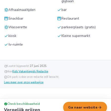
glijbaan
sunny
check
Afhaalmaaltijden
bar
storefront
storefront
Snackbar
Restaurant
sunny
check
Wasserette
parkeerplaats (gratis)
check
check
kiosk
Kleine supermarkt
check
tv-ruimte
update
Laatst bijgewerkt:
27 juni 2025
update
door
Kids Vakantiegids Redactie
.
verified
Dit park is door onze redactie zelf bezocht.
Lees meer over onze werkwijze
.
check_circle
Check beschikbaarheid
arrow_forward
Ga naar website
Vergelijk prijzen