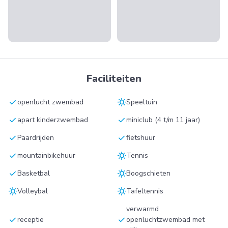
Faciliteiten
check
sunny
openlucht zwembad
Speeltuin
check
check
apart kinderzwembad
miniclub (4 t/m 11 jaar)
check
check
Paardrijden
fietshuur
check
sunny
mountainbikehuur
Tennis
check
sunny
Basketbal
Boogschieten
sunny
sunny
Volleybal
Tafeltennis
verwarmd
check
check
receptie
openluchtzwembad met