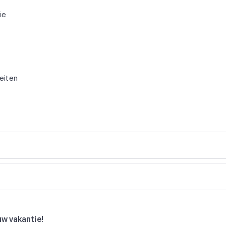
ie
teiten
uw vakantie!