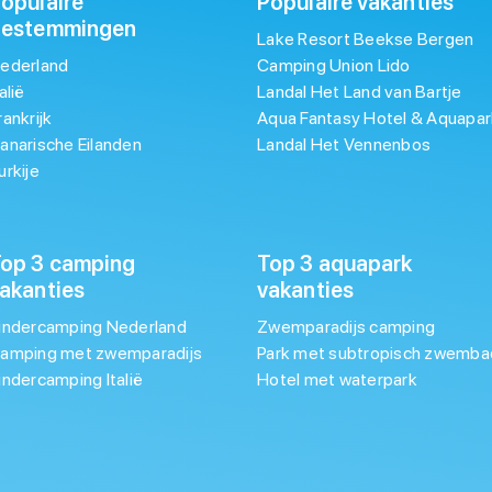
opulaire
Populaire vakanties
bestemmingen
Lake Resort Beekse Bergen
ederland
Camping Union Lido
talië
Landal Het Land van Bartje
rankrijk
Aqua Fantasy Hotel & Aquapar
anarische Eilanden
Landal Het Vennenbos
urkije
op 3 camping
Top 3 aquapark
akanties
vakanties
indercamping Nederland
Zwemparadijs camping
amping met zwemparadijs
Park met subtropisch zwemba
indercamping Italië
Hotel met waterpark