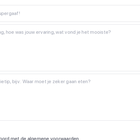
Supergaaf!
koord met de
algemene voorwaarden
.