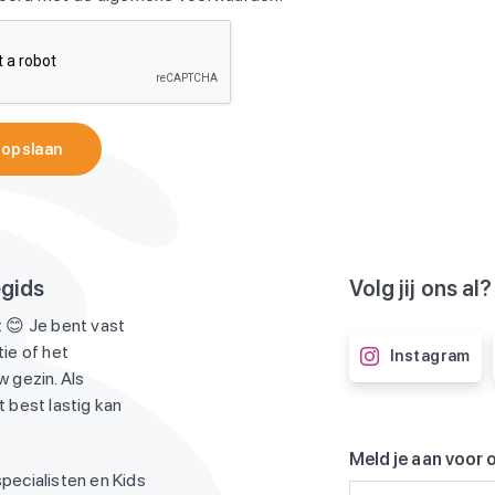
 opslaan
egids
Volg jij ons al?
 😊 Je bent vast
ie of het
Instagram
 gezin. Als
 best lastig kan
Meld je aan voor 
pecialisten en Kids