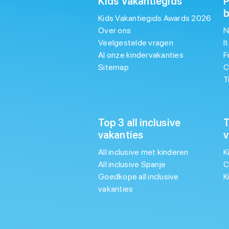
Kids Vakantiegids
P
Kids Vakantiegids Awards 2026
Over ons
N
Veelgestelde vragen
I
Al onze kindervakanties
F
Sitemap
C
T
Top 3 all inclusive
T
vakanties
v
All inclusive met kinderen
K
All inclusive Spanje
C
Goedkope all inclusive
K
vakanties