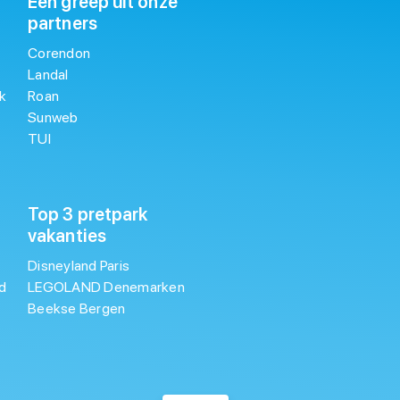
Een greep uit onze
partners
Corendon
Landal
k
Roan
Sunweb
TUI
Top 3 pretpark
vakanties
Disneyland Paris
d
LEGOLAND Denemarken
Beekse Bergen