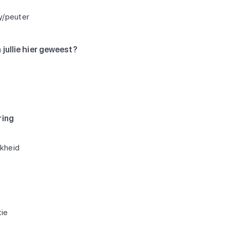
y/peuter
 jullie hier geweest?
ring
jkheid
ie