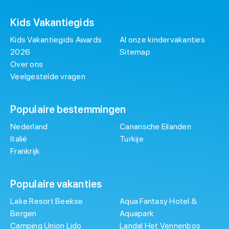
Kids Vakantiegids
Kids Vakantiegids Awards
Al onze kindervakanties
2026
Sitemap
Over ons
Veelgestelde vragen
Populaire bestemmingen
Nederland
Canarische Eilanden
Italië
Turkije
Frankrijk
Populaire vakanties
Lake Resort Beekse
Aqua Fantasy Hotel &
Bergen
Aquapark
Camping Union Lido
Landal Het Vennenbos