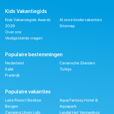
Kids Vakantiegids
Kids Vakantiegids Awards
Al onze kindervakanties
2026
Sitemap
Over ons
Veelgestelde vragen
Populaire bestemmingen
Nederland
Canarische Eilanden
Italië
Turkije
Frankrijk
Populaire vakanties
Lake Resort Beekse
Aqua Fantasy Hotel &
Bergen
Aquapark
Camping Union Lido
Landal Het Vennenbos