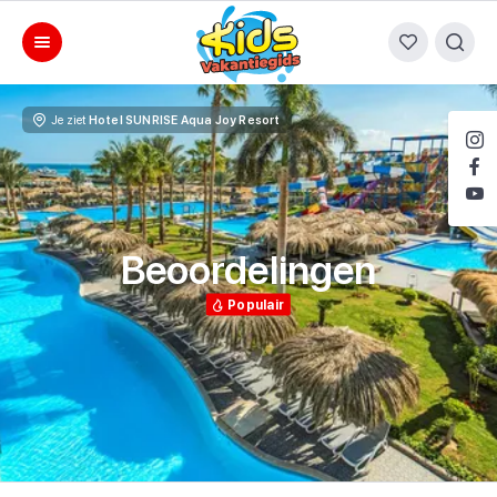
Je ziet
Hotel SUNRISE Aqua Joy Resort
Beoordelingen
Populair