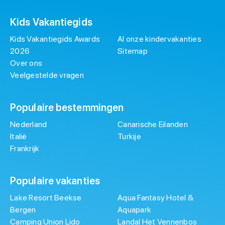
Kids Vakantiegids
Kids Vakantiegids Awards
Al onze kindervakanties
2026
Sitemap
Over ons
Veelgestelde vragen
Populaire bestemmingen
Nederland
Canarische Eilanden
Italië
Turkije
Frankrijk
Populaire vakanties
Lake Resort Beekse
Aqua Fantasy Hotel &
Bergen
Aquapark
Camping Union Lido
Landal Het Vennenbos