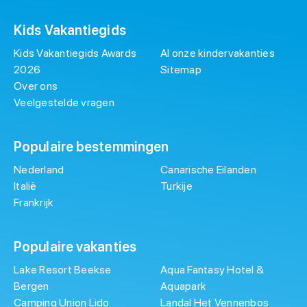
Kids Vakantiegids
Kids Vakantiegids Awards
Al onze kindervakanties
2026
Sitemap
Over ons
Veelgestelde vragen
Populaire bestemmingen
Nederland
Canarische Eilanden
Italië
Turkije
Frankrijk
Populaire vakanties
Lake Resort Beekse
Aqua Fantasy Hotel &
Bergen
Aquapark
Camping Union Lido
Landal Het Vennenbos