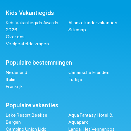
Kids Vakantiegids
Kids Vakantiegids Awards
Al onze kindervakanties
2026
Sitemap
Over ons
Veelgestelde vragen
Populaire bestemmingen
Nederland
Canarische Eilanden
Italië
Turkije
Frankrijk
Populaire vakanties
Lake Resort Beekse
Aqua Fantasy Hotel &
Bergen
Aquapark
Camping Union Lido
Landal Het Vennenbos