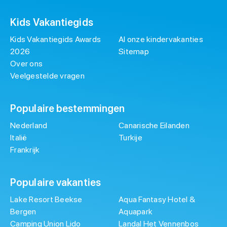
Kids Vakantiegids
Kids Vakantiegids Awards
Al onze kindervakanties
2026
Sitemap
Over ons
Veelgestelde vragen
Populaire bestemmingen
Nederland
Canarische Eilanden
Italië
Turkije
Frankrijk
Populaire vakanties
Lake Resort Beekse
Aqua Fantasy Hotel &
Bergen
Aquapark
Camping Union Lido
Landal Het Vennenbos