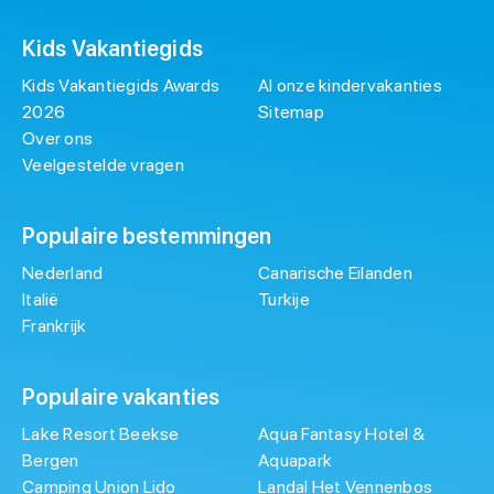
Kids Vakantiegids
Kids Vakantiegids Awards
Al onze kindervakanties
2026
Sitemap
Over ons
Veelgestelde vragen
Populaire bestemmingen
Nederland
Canarische Eilanden
Italië
Turkije
Frankrijk
Populaire vakanties
Lake Resort Beekse
Aqua Fantasy Hotel &
Bergen
Aquapark
Camping Union Lido
Landal Het Vennenbos