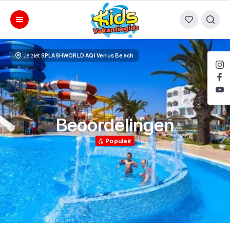
Je ziet
SPLASHWORLD AQI Venus Beach
Beoordelingen
Populair