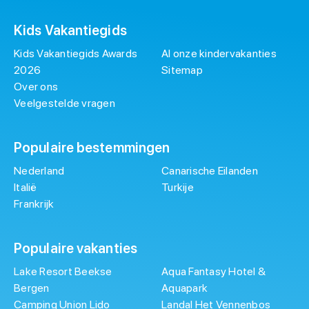
Kids Vakantiegids
Kids Vakantiegids Awards
Al onze kindervakanties
2026
Sitemap
Over ons
Veelgestelde vragen
Populaire bestemmingen
Nederland
Canarische Eilanden
Italië
Turkije
Frankrijk
Populaire vakanties
Lake Resort Beekse
Aqua Fantasy Hotel &
Bergen
Aquapark
Camping Union Lido
Landal Het Vennenbos