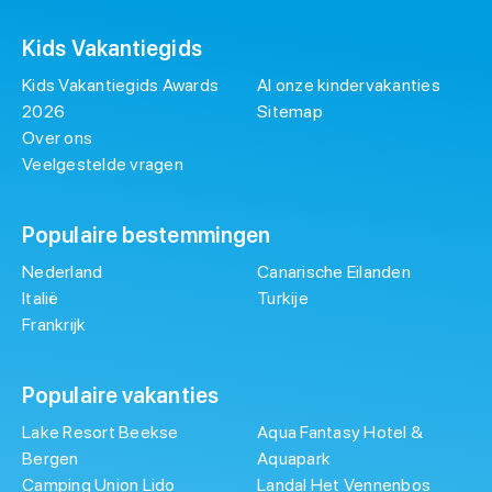
Kids Vakantiegids
Kids Vakantiegids Awards
Al onze kindervakanties
2026
Sitemap
Over ons
Veelgestelde vragen
Populaire bestemmingen
Nederland
Canarische Eilanden
Italië
Turkije
Frankrijk
Populaire vakanties
Lake Resort Beekse
Aqua Fantasy Hotel &
Bergen
Aquapark
Camping Union Lido
Landal Het Vennenbos