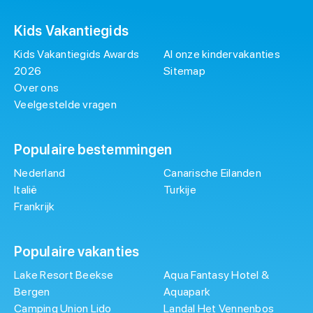
Kids Vakantiegids
Kids Vakantiegids Awards
Al onze kindervakanties
2026
Sitemap
Over ons
Veelgestelde vragen
Populaire bestemmingen
Nederland
Canarische Eilanden
Italië
Turkije
Frankrijk
Populaire vakanties
Lake Resort Beekse
Aqua Fantasy Hotel &
Bergen
Aquapark
Camping Union Lido
Landal Het Vennenbos