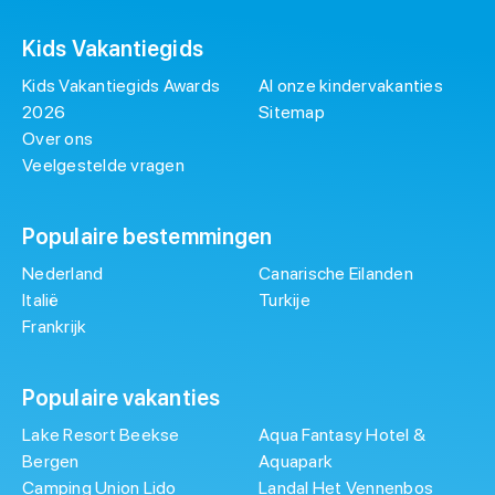
Kids Vakantiegids
Kids Vakantiegids Awards
Al onze kindervakanties
2026
Sitemap
Over ons
Veelgestelde vragen
Populaire bestemmingen
Nederland
Canarische Eilanden
Italië
Turkije
Frankrijk
Populaire vakanties
Lake Resort Beekse
Aqua Fantasy Hotel &
Bergen
Aquapark
Camping Union Lido
Landal Het Vennenbos